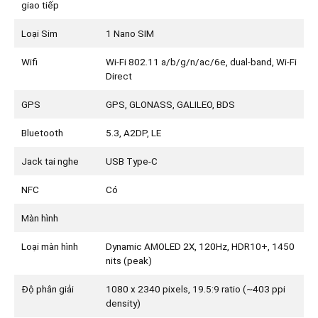
giao tiếp
Loại Sim
1 Nano SIM
Wifi
Wi-Fi 802.11 a/b/g/n/ac/6e, dual-band, Wi-Fi
Direct
GPS
GPS, GLONASS, GALILEO, BDS
Bluetooth
5.3, A2DP, LE
Jack tai nghe
USB Type-C
NFC
Có
Màn hình
Loại màn hình
Dynamic AMOLED 2X, 120Hz, HDR10+, 1450
nits (peak)
Độ phân giải
1080 x 2340 pixels, 19.5:9 ratio (~403 ppi
density)