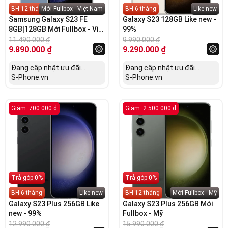
BH 12 tháng
Mới Fullbox - Việt Nam
BH 6 tháng
Like new
Samsung Galaxy S23 FE
Galaxy S23 128GB Like new -
8GB|128GB Mới Fullbox - Việt
99%
Nam
11.490.000
₫
9.990.000
₫
9.890.000
₫
9.290.000
₫
Đang cập nhật ưu đãi...
Đang cập nhật ưu đãi...
S-Phone.vn
S-Phone.vn
Giảm: 700.000 đ
Giảm: 2.500.000 đ
Trả góp 0%
Trả góp 0%
BH 6 tháng
Like new
BH 12 tháng
Mới Fullbox - Mỹ
Galaxy S23 Plus 256GB Like
Galaxy S23 Plus 256GB Mới
new - 99%
Fullbox - Mỹ
12.990.000
₫
15.990.000
₫