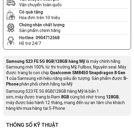
Vận chuyển toàn quốc
Có quà tặng
Hóa đơn trên 10 triệu
Chứng nhận chất lượng
Sản phẩm chính hãng
Hotline: 0904712568
Hỗ trợ 24/7
Samsung S23 FE 5G 8GB|128GB hàng Mỹ
là máy chính hãng
Samsung mới 100% từ thị trường Mỹ, Fullbox, Nguyên seal. Máy
được trang bị con chip
Qualcomm SM8450 Snapdragon 8 Gen
1
của Samsung với hiệu năng siêu ấn tượng. Sản phẩm được
S-
Phone
phân phối chính hãng tại Mỹ.
Samsung S23 FE 5G 8GB|128GB hàng Mỹ
là bản 1
sim,
máy được trang bị Ram
8GB
cùng bộ nhớ trong
128GB
,
máy được
bảo hành 12 tháng, mang đến sự an tâm cho khách
hàng khi mua hàng tại S-Phone
THÔNG SỐ KỸ THUẬT