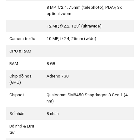
8 MP, f/2.4, 75mm (telephoto), PDAF, 3x
optical zoom
12 MP, f/2.2, 123˚ (ultrawide)
Camera trước
10 MP, f/2.4, 26mm (wide)
CPU & RAM
RAM
8 GB
Chip đồ họa
Adreno 730
(GPU)
Chipset
Qualcomm SM8450 Snapdragon 8 Gen 1 (4
nm)
Số nhân
8 nhân
Bộ nhớ & Lưu
trữ