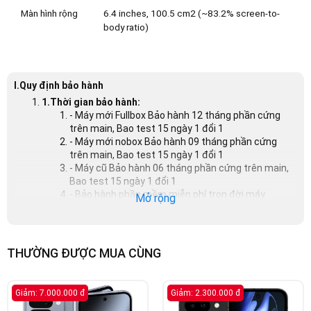
Màn hình rộng
6.4 inches, 100.5 cm2 (~83.2% screen-to-
body ratio)
I.Quy định bảo hành
1.Thời gian bảo hành:
- Máy mới Fullbox Bảo hành 12 tháng phần cứng
trên main, Bao test 15 ngày 1 đổi 1
- Máy mới nobox Bảo hành 09 tháng phần cứng
trên main, Bao test 15 ngày 1 đổi 1
- Máy cũ Bảo hành 06 tháng phần cứng trên main,
Bao test 15 ngày 1 đổi 1
- Bảo hành phần mềm miễn phí trọn đời máy
Mở rộng
Điều kiện đổi trả:
- Đối với máy mới: máy không bị trầy xước, cấn
móp, hộp không bị móp, rách
- Đối với máy cũ: máy còn hình thức như lúc mới
THƯỜNG ĐƯỢC MUA CÙNG
mua
3.Trường hợp bị từ chối bảo hành:
- Số Serial/Imei trên máy không đúng với số
Giảm: 7.000.000 đ
Giảm: 2.300.000 đ
Serial/Imei ghi trên phiếu bảo hành