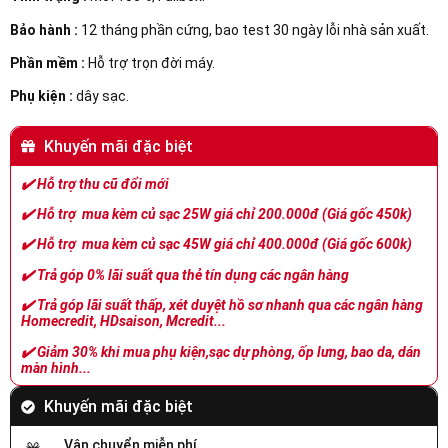
Bảo hành :
12 tháng phần cứng, bao test 30 ngày lỗi nhà sản xuất.
Phần mềm :
Hỗ trợ trọn đời máy.
Phụ kiện :
dây sạc.
Khuyến mãi đặc biệt
✔️
Hỗ trợ thu cũ đổi mới
✔️
Hỗ trợ mua kèm củ sạc 25W giá chỉ 200.000đ (Giá gốc 450k)
✔️
Hỗ trợ mua kèm củ sạc 45W giá chỉ 400.000đ (Giá gốc 600k)
✔️
Trả góp 0% lãi suất qua thẻ tín dụng các ngân hàng
✔️
Trả góp lãi suất thấp, xét duyệt hồ sơ nhanh qua các ngân hàng
Homecredit, HDsaison, Mcredit...
✔️
Giảm 30% khi mua phụ kiện,sạc dự phòng, ốp lưng, bao da, dán
màn hình...
Khuyến mãi đặc biệt
Vận chuyển miễn phí