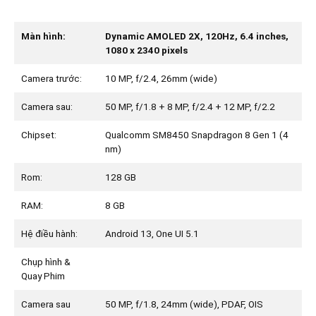
Màn hình:
Dynamic AMOLED 2X, 120Hz, 6.4 inches,
1080 x 2340 pixels
Camera trước:
10 MP, f/2.4, 26mm (wide)
Camera sau:
50 MP, f/1.8 + 8 MP, f/2.4 + 12 MP, f/2.2
Chipset:
Qualcomm SM8450 Snapdragon 8 Gen 1 (4
nm)
Rom:
128 GB
RAM:
8 GB
Hệ điều hành:
Android 13, One UI 5.1
Chụp hình &
Quay Phim
Camera sau
50 MP, f/1.8, 24mm (wide), PDAF, OIS