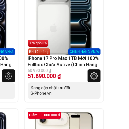
Trả góp 0%
NG VN/A
BH 12 tháng
CHÍNH HÃNG VN/A
100%
iPhone 17 Pro Max 1TB Mới 100%
h Hãng
Fullbox Chưa Active (Chính Hãng
VN/A)
60.990.000
₫
51.890.000
₫
Đang cập nhật ưu đãi...
S-Phone.vn
Giảm: 11.000.000 đ