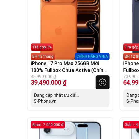
Trả góp 0%
Trả góp
BH 12 tháng
CHÍNH HÃNG VN/A
BH 12 t
iPhone 17 Pro Max 256GB Mới
iPhone
100% Fullbox Chưa Active (Chính
Fullbo
Hãng VN/A)
45.990.000
₫
VN/A)
70.990.
39.490.000
₫
64.99
Đang cập nhật ưu đãi...
Đang c
S-Phone.vn
S-Pho
Giảm: 7.000.000 đ
Giảm: 4