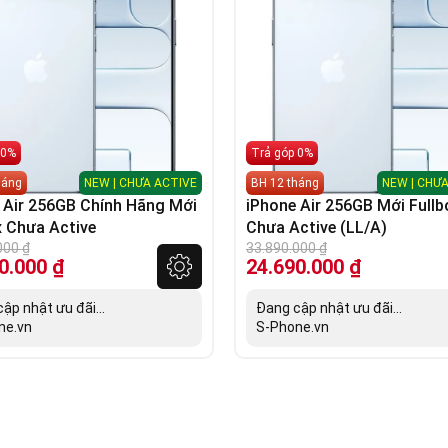
 0%
Trả góp 0%
háng
NEW | CHƯA ACTIVE
BH 12 tháng
NEW | CHƯA
 Air 256GB Chính Hãng Mới
iPhone Air 256GB Mới Fullb
x Chưa Active
Chưa Active (LL/A)
000
₫
33.890.000
₫
0.000
₫
24.690.000
₫
ập nhật ưu đãi...
Đang cập nhật ưu đãi...
ne.vn
S-Phone.vn