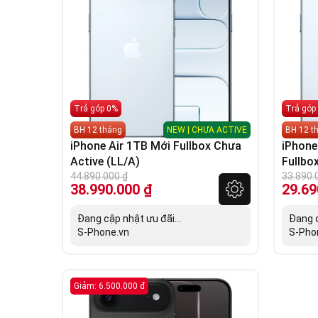
Trả góp 0%
Trả góp
BH 12 tháng
NEW | CHƯA ACTIVE
BH 12 t
iPhone Air 1TB Mới Fullbox Chưa
iPhone
Active (LL/A)
Fullbo
44.890.000
₫
33.890.
38.990.000
₫
29.69
Đang cập nhật ưu đãi...
Đang c
S-Phone.vn
S-Pho
Giảm: 6.500.000 đ