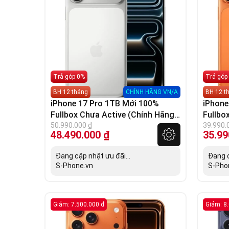
Trả góp 0%
Trả góp
BH 12 tháng
CHÍNH HÃNG VN/A
BH 12 t
iPhone 17 Pro 1TB Mới 100%
iPhone
Fullbox Chưa Active (Chính Hãng
Fullbo
VN/A)
50.990.000
₫
VN/A)
39.990.
48.490.000
₫
35.99
Đang cập nhật ưu đãi...
Đang c
S-Phone.vn
S-Pho
Giảm: 7.500.000 đ
Giảm: 8