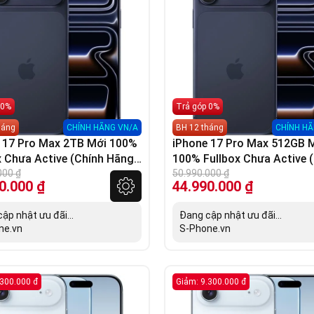
 0%
Trả góp 0%
háng
CHÍNH HÃNG VN/A
BH 12 tháng
CHÍNH HÃ
 17 Pro Max 2TB Mới 100%
iPhone 17 Pro Max 512GB 
x Chưa Active (Chính Hãng
100% Fullbox Chưa Active 
000
₫
Hãng VN/A)
50.990.000
₫
0.000
₫
44.990.000
₫
ập nhật ưu đãi...
Đang cập nhật ưu đãi...
ne.vn
S-Phone.vn
.300.000 đ
Giảm: 9.300.000 đ