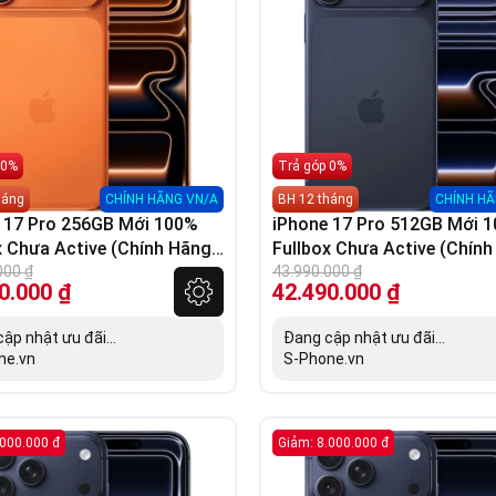
 0%
Trả góp 0%
háng
CHÍNH HÃNG VN/A
BH 12 tháng
CHÍNH HÃ
 17 Pro 256GB Mới 100%
iPhone 17 Pro 512GB Mới 
x Chưa Active (Chính Hãng
Fullbox Chưa Active (Chín
000
₫
VN/A)
43.990.000
₫
0.000
₫
42.490.000
₫
ập nhật ưu đãi...
Đang cập nhật ưu đãi...
ne.vn
S-Phone.vn
.000.000 đ
Giảm: 8.000.000 đ