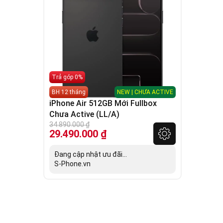
Trả góp 0%
BH 12 tháng
NEW | CHƯA ACTIVE
iPhone Air 512GB Mới Fullbox
Chưa Active (LL/A)
34.890.000
₫
29.490.000
₫
Đang cập nhật ưu đãi...
S-Phone.vn