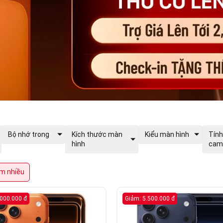
Bộ nhớ trong
Kích thước màn
Kiểu màn hình
Tính
hình
cam
m nhiều
.000.000 đ
Giảm: 5.500.000 đ