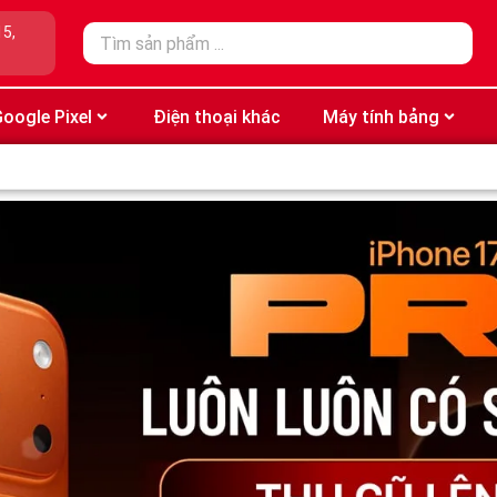
15,
oogle Pixel
Điện thoại khác
Máy tính bảng