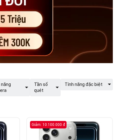
 năng
Tần số
Tính năng đặc biệt
era
quét
Giảm: 10.100.000 đ