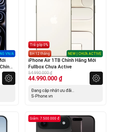
Trả góp 0%
NG VN/A
BH 12 tháng
NEW | CHƯA ACTIVE
Mới
iPhone Air 1TB Chính Hãng Mới
(Chính
Fullbox Chưa Active
54.990.000
₫
44.990.000
₫
Đang cập nhật ưu đãi...
S-Phone.vn
Giảm: 7.500.000 đ