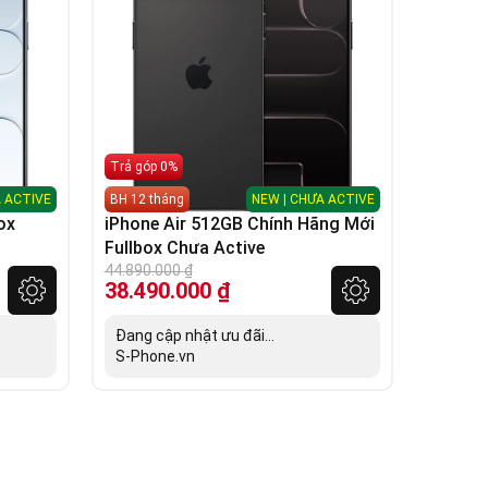
Trả góp 0%
 ACTIVE
BH 12 tháng
NEW | CHƯA ACTIVE
ox
iPhone Air 512GB Chính Hãng Mới
Fullbox Chưa Active
44.890.000
₫
38.490.000
₫
Đang cập nhật ưu đãi...
S-Phone.vn