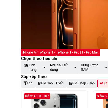
iPhone Air | iPhone 17
iPhone 17 Pro | 17 Pro Max
Chọn theo tiêu chí
Tình
Nhu cầu sử
Dung lượng
trạng
dụng
RAM
Sắp xếp theo
Lọc
Giá Cao - Thấp
Giá Thấp - Cao
Xe
Giảm: 4.500.000 đ
Giảm: 5