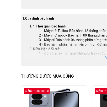
I.Quy định bảo hành
1.Thời gian bảo hành:
- Máy mới Fullbox Bảo hành 12 tháng phần 
- Máy mới nobox Bảo hành 09 tháng phần c
- Máy cũ Bảo hành 06 tháng phần cứng trên
- Bảo hành phần mềm miễn phí trọn đời m
Điều kiện đổi trả:
- Đối với máy mới: máy không bị trầy xước
M
- Đối với máy cũ: máy còn hình thức như l
3.Trường hợp bị từ chối bảo hành:
- Số Serial/Imei trên máy không đúng với s
- Máy có dấu hiệu của sự va chạm như vỏ và
THƯỜNG ĐƯỢC MUA CÙNG
- Máy có dấu hiệu bị ướt mưa, rơi vào nước
- Khách hàng tự ý can thiệp vào bên tron
gồm phiên bản phần mềm Beta), Root má
- Máy có sự can thiệp về phần cứng và p
Giảm: 7.000.000 đ
Giảm: 2
- Không bảo hành màn hình bị bể mực, già h
Quy định bảo hành đối với phụ kiện
- Phụ kiện sạc, cáp, tai nghe, pin bảo hành