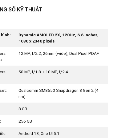
NG SỐ KỸ THUẬT
hình:
Dynamic AMOLED 2X, 120Hz, 6.6 inches,
1080 x 2340 pixels
era
12 MP, f/2.2, 26mm (wide), Dual Pixel PDAF
c:
era
50 MP, f/1.8 + 10 MP, f/2.4
set:
Qualcomm SM8550 Snapdragon 8 Gen 2 (4
nm)
:
8 GB
:
256 GB
iều
Android 13, One UI 5.1