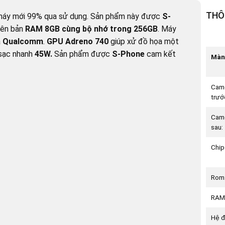
THÔ
máy mới 99% qua sử dụng. Sản phẩm này được
S-
iên bản
RAM 8GB cùng bộ nhớ trong 256GB
. Máy
a
Qualcomm
.
GPU Adreno 740
giúp xử đồ họa một
sạc nhanh
45W.
Sản phẩm được
S-Phone
cam kết
Màn 
Cam
trướ
Cam
sau:
Chip
Rom
RAM
Hệ đ