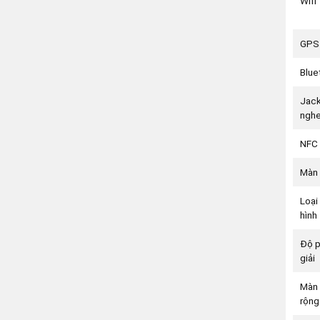
Wifi
GPS
Blue
Jack
ngh
NFC
Màn 
Loại
hình
Độ 
giải
Màn 
rộng