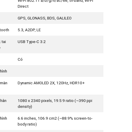
Wi-Fi 802.11 a/b/g/n/ac/6e, tri-band, Wi-Fi
Direct
GPS, GLONASS, BDS, GALILEO
tooth
5.3, A2DP, LE
 tai
USB Type-C 3.2
e
Có
hình
 màn
Dynamic AMOLED 2X, 120Hz, HDR10+
phân
1080 x 2340 pixels, 19.5:9 ratio (~390 ppi
density)
hình
6.6 inches, 106.9 cm2 (~88.9% screen-to-
body ratio)