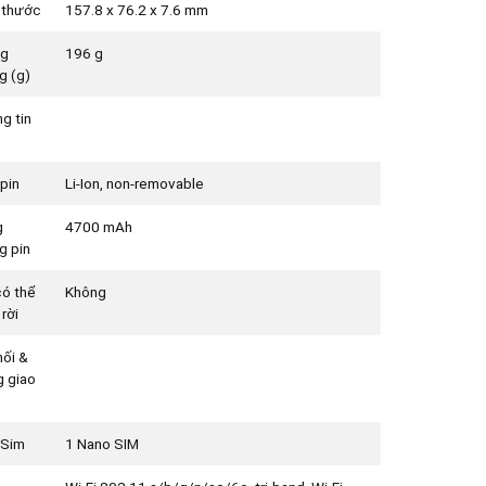
 thước
157.8 x 76.2 x 7.6 mm
ng
196 g
g (g)
g tin
 pin
Li-Ion, non-removable
g
4700 mAh
g pin
có thể
Không
rời
nối &
 giao
 Sim
1 Nano SIM