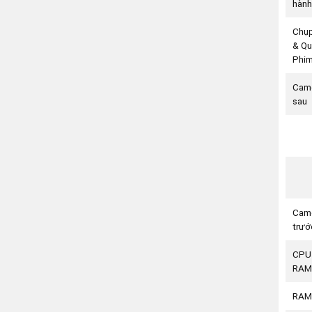
hành
Chụp
& Qu
Phi
Cam
sau
Cam
trướ
CPU
RAM
RAM