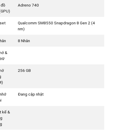
 đồ
Adreno 740
(GPU)
set
Qualcomm SM8550 Snapdragon 8 Gen 2 (4
nm)
hân
8 Nhân
hớ &
trữ
hớ
256 GB
g
M)
nhớ
Đang cập nhật
i
t kế &
ng
g