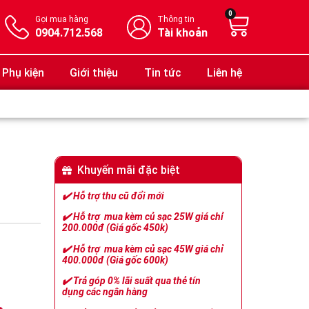
0
Gọi mua hàng
Thông tin
0904.712.568
Tài khoản
Phụ kiện
Giới thiệu
Tin tức
Liên hệ
Khuyến mãi đặc biệt
✔️
Hỗ trợ thu cũ đổi mới
✔️
Hỗ trợ mua kèm củ sạc 25W giá chỉ
200.000đ (Giá gốc 450k)
✔️
Hỗ trợ mua kèm củ sạc 45W giá chỉ
400.000đ (Giá gốc 600k)
✔️
Trả góp 0% lãi suất qua thẻ tín
dụng các ngân hàng