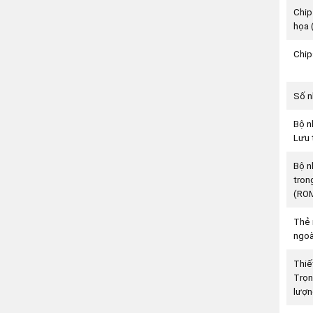
Chip
họa 
Chip
Số n
Bộ n
Lưu 
Bộ n
tron
(RO
Thẻ 
ngoà
Thiế
Trọ
lượn