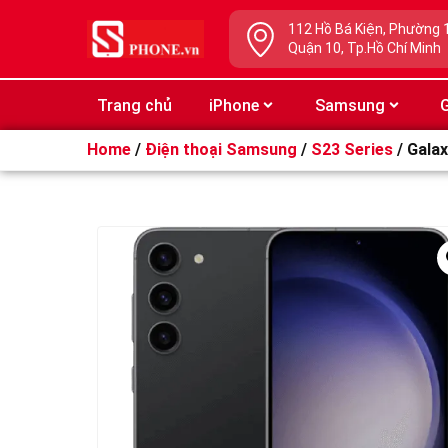
112 Hồ Bá Kiện, Phường 
Quận 10, Tp.Hồ Chí Minh
Trang chủ
iPhone
Samsung
G
Home
/
Điện thoại Samsung
/
S23 Series
/ Gala