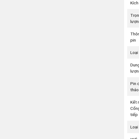
Kích
Trọ
lượn
Thôn
pin
Loại
Dun
lượn
Pin 
tháo 
Kết 
Cổng
tiếp
Loại