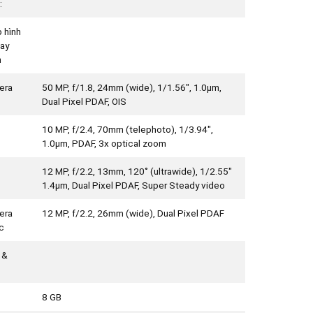
:
 hình
ay
m
era
50 MP, f/1.8, 24mm (wide), 1/1.56", 1.0µm,
Dual Pixel PDAF, OIS
10 MP, f/2.4, 70mm (telephoto), 1/3.94",
1.0µm, PDAF, 3x optical zoom
12 MP, f/2.2, 13mm, 120˚ (ultrawide), 1/2.55"
1.4µm, Dual Pixel PDAF, Super Steady video
era
12 MP, f/2.2, 26mm (wide), Dual Pixel PDAF
c
 &
8 GB