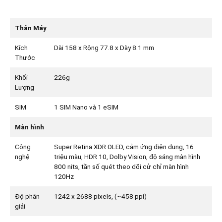
Thân Máy
Kích
Dài 158 x Rộng 77.8 x Dày 8.1 mm
Thước
Khối
226g
Lượng
SIM
1 SIM Nano và 1 eSIM
Màn hình
Công
Super Retina XDR OLED, cảm ứng điện dung, 16
nghệ
triệu màu, HDR 10, Dolby Vision, độ sáng màn hình
800 nits, tần số quét theo dõi cử chỉ màn hình
120Hz
Độ phân
1242 x 2688 pixels, (~458 ppi)
giải