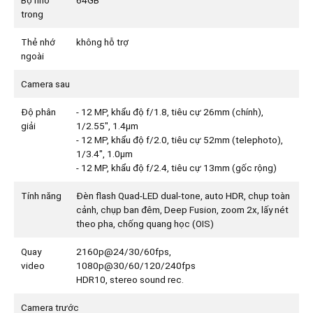
Bộ nhớ
64GB
trong
Thẻ nhớ
không hỗ trợ
ngoài
Camera sau
Độ phân
- 12 MP, khẩu độ f/1.8, tiêu cự 26mm (chính),
giải
1/2.55", 1.4µm
- 12 MP, khẩu độ f/2.0, tiêu cự 52mm (telephoto),
1/3.4", 1.0µm
- 12 MP, khẩu độ f/2.4, tiêu cự 13mm (gốc rộng)
Tính năng
Đèn flash Quad-LED dual-tone, auto HDR, chụp toàn
cảnh, chụp ban đêm, Deep Fusion, zoom 2x, lấy nét
theo pha, chống quang học (OIS)
Quay
2160p@24/30/60fps,
video
1080p@30/60/120/240fps
HDR10, stereo sound rec.
Camera trước