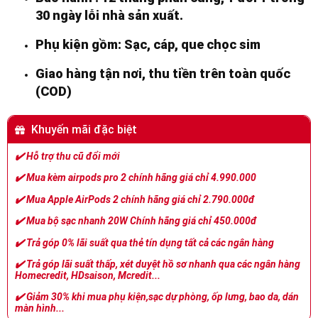
30 ngày lỗi nhà sản xuất.
Phụ kiện gồm: Sạc, cáp, que chọc sim
Giao hàng tận nơi, thu tiền trên toàn quốc
(COD)
Khuyến mãi đặc biệt
✔️
Hỗ trợ thu cũ đổi mới
✔️
Mua kèm airpods pro 2 chính hãng giá chỉ 4.990.000
✔️
Mua Apple AirPods 2 chính hãng giá chỉ 2.790.000đ
✔️
Mua bộ sạc nhanh 20W Chính hãng giá chỉ 450.000đ
✔️
Trả góp 0% lãi suất qua thẻ tín dụng tất cả các ngân hàng
✔️
Trả góp lãi suất thấp, xét duyệt hồ sơ nhanh qua các ngân hàng
Homecredit, HDsaison, Mcredit...
✔️
Giảm 30% khi mua phụ kiện,sạc dự phòng, ốp lưng, bao da, dán
màn hình...