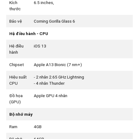
Kích
6.5 inches,
thước
Bảo vệ
Corning Gorilla Glass 6
Hệ điều hành - CPU
Hệ điều
iOS 13
hành
Chipset
Apple A13 Bionic (7 nm+)
Hiệu suất
- 2 nhân 2.65 GHz Lightning
CPU
- 4 nhân Thunder
Đồ họa
Apple GPU 4 nhân
(GPU)
Bộ nhớ máy
Ram
4GB