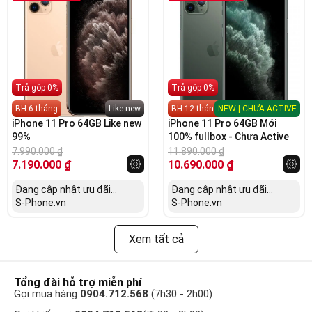
Trả góp 0%
Trả góp 0%
BH 6 tháng
Like new
BH 12 tháng
NEW | CHƯA ACTIVE
iPhone 11 Pro 64GB Like new
iPhone 11 Pro 64GB Mới
99%
100% fullbox - Chưa Active
7.990.000
₫
11.890.000
₫
7.190.000
₫
10.690.000
₫
Đang cập nhật ưu đãi...
Đang cập nhật ưu đãi...
S-Phone.vn
S-Phone.vn
Xem tất cả
Tổng đài hỗ trợ miễn phí
Gọi mua hàng
0904.712.568
(7h30 - 2h00)