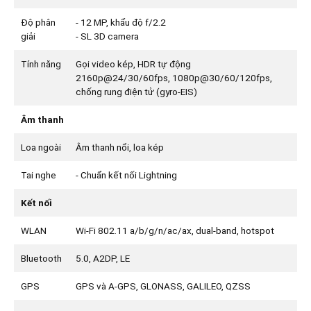
Độ phân
- 12 MP, khẩu độ f/2.2
giải
- SL 3D camera
Tính năng
Gọi video kép, HDR tự động
2160p@24/30/60fps, 1080p@30/60/120fps,
chống rung điện tử (gyro-EIS)
Âm thanh
Loa ngoài
Âm thanh nổi, loa kép
Tai nghe
- Chuẩn kết nối Lightning
Kết nối
WLAN
Wi-Fi 802.11 a/b/g/n/ac/ax, dual-band, hotspot
Bluetooth
5.0, A2DP, LE
GPS
GPS và A-GPS, GLONASS, GALILEO, QZSS