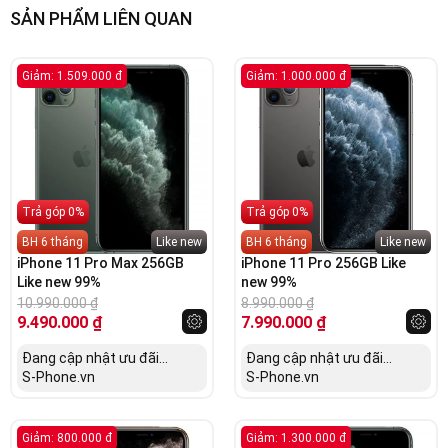
SẢN PHẨM LIÊN QUAN
Giảm: 1.509.000 đ
Giảm: 1.000.000 đ
Trả góp 0%
Trả góp 0%
BH 6 tháng
Like new
BH 6 tháng
Like new
iPhone 11 Pro Max 256GB
iPhone 11 Pro 256GB Like
Like new 99%
new 99%
10.990.000
₫
8.990.000
₫
9.490.000
₫
7.990.000
₫
Đang cập nhật ưu đãi...
Đang cập nhật ưu đãi...
S-Phone.vn
S-Phone.vn
Giảm: 800.000 đ
Giảm: 1.300.000 đ