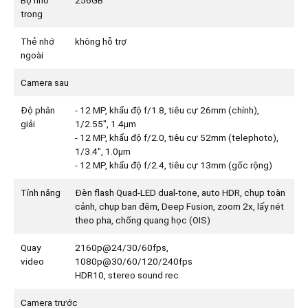
Bộ nhớ
256GB
trong
Thẻ nhớ
không hỗ trợ
ngoài
Camera sau
Độ phân
- 12 MP, khẩu độ f/1.8, tiêu cự 26mm (chính),
giải
1/2.55", 1.4µm
- 12 MP, khẩu độ f/2.0, tiêu cự 52mm (telephoto),
1/3.4", 1.0µm
- 12 MP, khẩu độ f/2.4, tiêu cự 13mm (gốc rộng)
Tính năng
Đèn flash Quad-LED dual-tone, auto HDR, chụp toàn
cảnh, chụp ban đêm, Deep Fusion, zoom 2x, lấy nét
theo pha, chống quang học (OIS)
Quay
2160p@24/30/60fps,
video
1080p@30/60/120/240fps
HDR10, stereo sound rec.
Camera trước