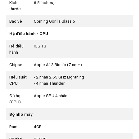
Kích
6.5 inches,
thước
Bảo vệ
Corning Gorilla Glass 6
Hệ điều hành - CPU
Hệ điều
iOS 13
hành
Chipset
Apple A13 Bionic (7 nm+)
Hiệu suất
- 2 nhân 2.65 GHz Lightning
CPU
- 4 nhân Thunder
Đồ họa
Apple GPU 4 nhân
(GPU)
Bộ nhớ máy
Ram
4GB