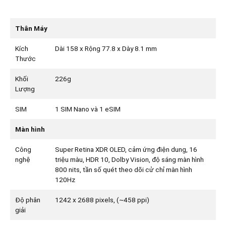
Thân Máy
Kích
Dài 158 x Rộng 77.8 x Dày 8.1 mm
Thước
Khối
226g
Lượng
SIM
1 SIM Nano và 1 eSIM
Màn hình
Công
Super Retina XDR OLED, cảm ứng điện dung, 16
nghệ
triệu màu, HDR 10, Dolby Vision, độ sáng màn hình
800 nits, tần số quét theo dõi cử chỉ màn hình
120Hz
Độ phân
1242 x 2688 pixels, (~458 ppi)
giải