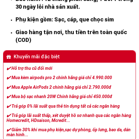
30 ngày lỗi nhà sản xuất.
Phụ kiện gồm: Sạc, cáp, que chọc sim
Giao hàng tận nơi, thu tiền trên toàn quốc
(COD)
Khuyến mãi đặc biệt
✔️
Hỗ trợ thu cũ đổi mới
✔️
Mua kèm airpods pro 2 chính hãng giá chỉ 4.990.000
✔️
Mua Apple AirPods 2 chính hãng giá chỉ 2.790.000đ
✔️
Mua bộ sạc nhanh 20W Chính hãng giá chỉ 450.000đ
✔️
Trả góp 0% lãi suất qua thẻ tín dụng tất cả các ngân hàng
✔️
Trả góp lãi suất thấp, xét duyệt hồ sơ nhanh qua các ngân hàng
Homecredit, HDsaison, Mcredit...
✔️
Giảm 30% khi mua phụ kiện,sạc dự phòng, ốp lưng, bao da, dán
màn hình...