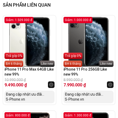
SẢN PHẨM LIÊN QUAN
Giảm: 1.509.000 đ
Giảm: 1.000.000 đ
Trả góp 0%
Trả góp 0%
BH 6 tháng
Like new
BH 6 tháng
Like new
iPhone 11 Pro Max 64GB Like
iPhone 11 Pro 256GB Like
new 99%
new 99%
10.990.000
₫
8.990.000
₫
9.490.000
₫
7.990.000
₫
Đang cập nhật ưu đãi...
Đang cập nhật ưu đãi...
S-Phone.vn
S-Phone.vn
Giảm: 800.000 đ
Giảm: 1.300.000 đ