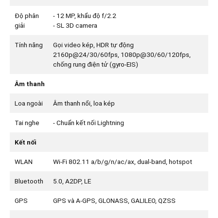
Độ phân
- 12 MP, khẩu độ f/2.2
giải
- SL 3D camera
Tính năng
Gọi video kép, HDR tự động
2160p@24/30/60fps, 1080p@30/60/120fps,
chống rung điện tử (gyro-EIS)
Âm thanh
Loa ngoài
Âm thanh nổi, loa kép
Tai nghe
- Chuẩn kết nối Lightning
Kết nối
WLAN
Wi-Fi 802.11 a/b/g/n/ac/ax, dual-band, hotspot
Bluetooth
5.0, A2DP, LE
GPS
GPS và A-GPS, GLONASS, GALILEO, QZSS