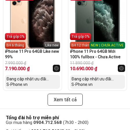
Trả góp 0%
Trả góp 0%
BH 6 tháng
Like new
BH 12 tháng
NEW | CHƯA ACTIVE
iPhone 11 Pro 64GB Like new
iPhone 11 Pro 64GB Mới
99%
100% fullbox - Chưa Active
7.990.000
₫
11.890.000
₫
7.190.000
₫
10.690.000
₫
Đang cập nhật ưu đãi...
Đang cập nhật ưu đãi...
S-Phone.vn
S-Phone.vn
Xem tất cả
Tổng đài hỗ trợ miễn phí
Gọi mua hàng
0904.712.568
(7h30 - 2h00)