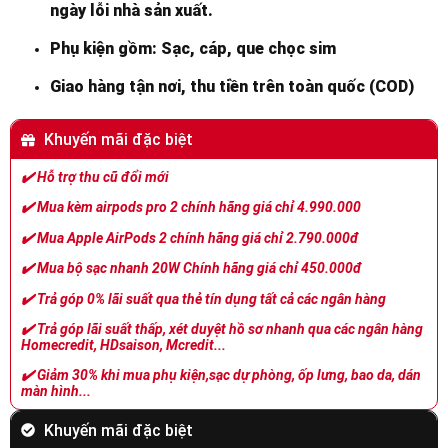
ngày lỗi nhà sản xuất.
Phụ kiện gồm: Sạc, cáp, que chọc sim
Giao hàng tận nơi, thu tiền trên toàn quốc (COD)
Khuyến mãi đặc biệt
✔️
Hỗ trợ thu cũ đổi mới
✔️
Mua kèm airpods pro 2 chính hãng giá chỉ 4.990.000
✔️
Mua Apple AirPods 2 chính hãng giá chỉ 2.790.000đ
✔️
Mua bộ sạc nhanh 20W Chính hãng giá chỉ 450.000đ
✔️
Trả góp 0% lãi suất qua thẻ tín dụng tất cả các ngân hàng
✔️
Trả góp lãi suất thấp, xét duyệt hồ sơ nhanh qua các ngân hàng
Homecredit, HDsaison, Mcredit...
✔️
Giảm 30% khi mua phụ kiện,sạc dự phòng, ốp lưng, bao da, dán
màn hình...
Khuyến mãi đặc biệt