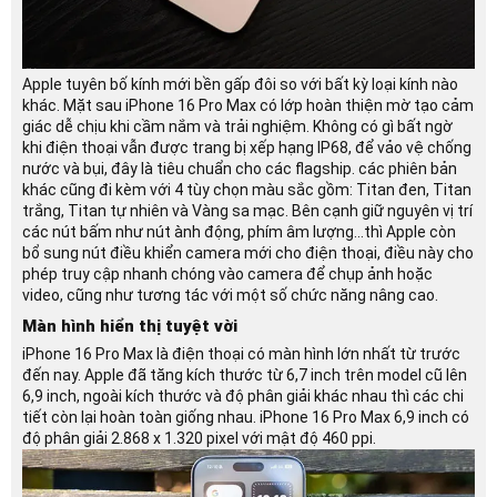
Apple tuyên bố kính mới bền gấp đôi so với bất kỳ loại kính nào
khác. Mặt sau iPhone 16 Pro Max có lớp hoàn thiện mờ tạo cảm
giác dễ chịu khi cầm nắm và trải nghiệm. Không có gì bất ngờ
khi điện thoại vẫn được trang bị xếp hạng IP68, để vảo vệ chống
nước và bụi, đây là tiêu chuẩn cho các flagship. các phiên bản
khác cũng đi kèm với 4 tùy chọn màu sắc gồm: Titan đen, Titan
trắng, Titan tự nhiên và Vàng sa mạc. Bên cạnh giữ nguyên vị trí
các nút bấm như nút ành động, phím âm lượng…thì Apple còn
bổ sung nút điều khiển camera mới cho điện thoại, điều này cho
phép truy cập nhanh chóng vào camera để chụp ảnh hoặc
video, cũng như tương tác với một số chức năng nâng cao.
Màn hình hiển thị tuyệt vời
iPhone 16 Pro Max là điện thoại có màn hình lớn nhất từ trước
đến nay. Apple đã tăng kích thước từ 6,7 inch trên model cũ lên
6,9 inch, ngoài kích thước và độ phân giải khác nhau thì các chi
tiết còn lại hoàn toàn giống nhau. iPhone 16 Pro Max 6,9 inch có
độ phân giải 2.868 x 1.320 pixel với mật độ 460 ppi.