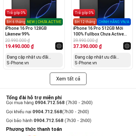
Trả góp 0%
Trả góp 0%
BH 6 tháng
NEW | CHƯA ACTIVE
BH 12 tháng
CHÍNH HÃNG VN/A
iPhone 16 Pro 128GB
iPhone 16 Pro 512GB Mới
Likenew 99%
100% Fullbox Chưa Active
(Chính Hãng VN/A)
20.990.000
₫
39.990.000
₫
19.490.000
₫
37.390.000
₫
Đang cập nhật ưu đãi...
Đang cập nhật ưu đãi...
S-Phone.vn
S-Phone.vn
Xem tất cả
Tổng đài hỗ trợ miễn phí
Gọi mua hàng
0904.712.568
(7h30 - 2h00)
Gọi khiếu nại
0904.712.568
(7h30 - 2h00)
Gọi bảo hành
0904.712.568
(7h30 - 2h00)
Phương thức thanh toán