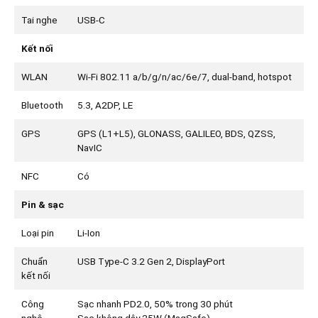
Tai nghe
USB-C
Kết nối
WLAN
Wi-Fi 802.11 a/b/g/n/ac/6e/7, dual-band, hotspot
Bluetooth
5.3, A2DP, LE
GPS
GPS (L1+L5), GLONASS, GALILEO, BDS, QZSS,
NavIC
NFC
Có
Pin & sạc
Loại pin
Li-Ion
Chuẩn
USB Type-C 3.2 Gen 2, DisplayPort
kết nối
Công
Sạc nhanh PD2.0, 50% trong 30 phút