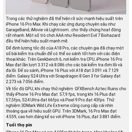
Trong các thử nghiệm đã thể hiện rõ sức mạnh hiệu suất trên
iPhone 16 Pro Max. Khi chạy các ứng dụng chuyên sâu như
GarageBand, iMovie và Lightroom…cho thấy chúng hoạt động
rất nhanh. Một số trò chơi AAA như Resident Evil 7 Biohazard
đều thể hiện hiệu suất mạnh mẽ.
Để định lượng tốc độ của A18 Pro, các chuyên gia đã chạy một
số bài kiểm tra chuẩn để có thể so sánh tốt hơn với các điện
thoại khác. Trên Geekbench 6, nơi kiểm tra CPU, iPhone 16 Pro
Max đạt lần lượt 3.312 và 8.086 cho các bài kiểm tra đơn lõi và
đa lõi. Để so sánh, iPhone 16 Plus với A18 đạt 3.091 và 7.129
điểm. Galaxy S24 Ultra với Snapdragon 8 Gen 3 for Galaxy đạt
2.273 và 7.056 điểm.
Về tốc độ GPU, khi chạy thử nghiệm GFXBench Aztec Ruins cho
thấy iPhone 16 Pro Max đạt 57,9 fps, trong khi 16 Plus đạt
57,5fps, S24 Ultra đạt 66fps và Pixel 9 Pro đạt 43fps. Thử
nghiệm 3DMark Wild Life Extreme cũng cung cấp cái nhìn
thoáng qua về hiệu suất GPU. Trên 3DMark, 16 Pro Max đạt
4.559, cao hơn đáng kể so với iPhone 16 Plus, đạt 3.881 điểm.
Tuổi thọ pin