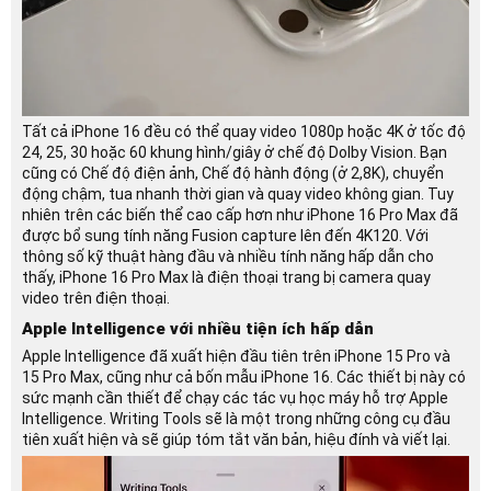
Tất cả iPhone 16 đều có thể quay video 1080p hoặc 4K ở tốc độ
24, 25, 30 hoặc 60 khung hình/giây ở chế độ Dolby Vision. Bạn
cũng có Chế độ điện ảnh, Chế độ hành động (ở 2,8K), chuyển
động chậm, tua nhanh thời gian và quay video không gian. Tuy
nhiên trên các biến thể cao cấp hơn như iPhone 16 Pro Max đã
được bổ sung tính năng Fusion capture lên đến 4K120. Với
thông số kỹ thuật hàng đầu và nhiều tính năng hấp dẫn cho
thấy, iPhone 16 Pro Max là điện thoại trang bị camera quay
video trên điện thoại.
Apple Intelligence với nhiều tiện ích hấp dẫn
Apple Intelligence đã xuất hiện đầu tiên trên iPhone 15 Pro và
15 Pro Max, cũng như cả bốn mẫu iPhone 16. Các thiết bị này có
sức mạnh cần thiết để chạy các tác vụ học máy hỗ trợ Apple
Intelligence. Writing Tools sẽ là một trong những công cụ đầu
tiên xuất hiện và sẽ giúp tóm tắt văn bản, hiệu đính và viết lại.