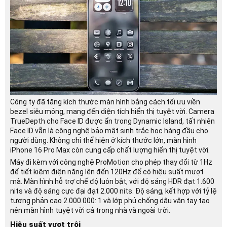
Công ty đã tăng kích thước màn hình bằng cách tối ưu viền
bezel siêu mỏng, mang đến diện tích hiển thị tuyệt vời. Camera
TrueDepth cho Face ID được ẩn trong Dynamic Island, tất nhiên
Face ID vẫn là công nghệ bảo mật sinh trắc học hàng đầu cho
người dùng. Không chỉ thể hiện ở kích thước lớn, màn hình
iPhone 16 Pro Max còn cung cấp chất lượng hiển thị tuyệt vời.
Máy đi kèm với công nghệ ProMotion cho phép thay đổi từ 1Hz
để tiết kiệm điện năng lên đến 120Hz để có hiệu suất mượt
mà. Màn hình hỗ trợ chế độ luôn bật, với độ sáng HDR đạt 1.600
nits và độ sáng cực đại đạt 2.000 nits. Độ sáng, kết hợp với tỷ lệ
tương phản cao 2.000.000: 1 và lớp phủ chống dâu vân tay tạo
nên màn hình tuyệt vời cả trong nhà và ngoài trời.
Hiệu suất vượt trội