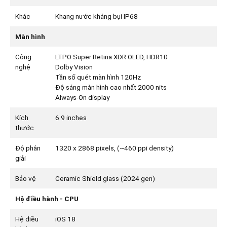
Khác
Khang nước kháng bụi IP68
Màn hình
Công
LTPO Super Retina XDR OLED, HDR10
nghệ
Dolby Vision
Tần số quét màn hình 120Hz
Độ sáng màn hình cao nhất 2000 nits
Always-On display
Kích
6.9 inches
thước
Độ phân
1320 x 2868 pixels, (~460 ppi density)
giải
Bảo vệ
Ceramic Shield glass (2024 gen)
Hệ điều hành - CPU
Hệ điều
iOS 18