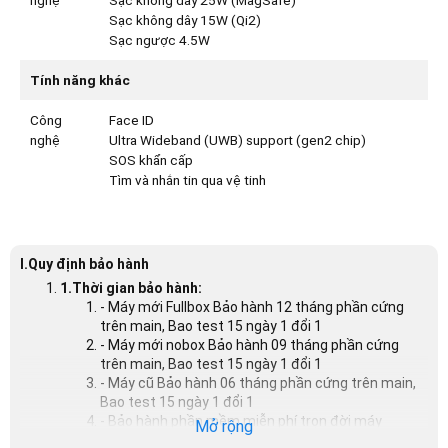
nghệ
Sạc không dây 25W (MagSafe)
Sạc không dây 15W (Qi2)
Sạc ngược 4.5W
Tính năng khác
Công
Face ID
nghệ
Ultra Wideband (UWB) support (gen2 chip)
SOS khẩn cấp
Tìm và nhắn tin qua vệ tinh
I.Quy định bảo hành
1.Thời gian bảo hành:
- Máy mới Fullbox Bảo hành 12 tháng phần cứng
trên main, Bao test 15 ngày 1 đổi 1
- Máy mới nobox Bảo hành 09 tháng phần cứng
trên main, Bao test 15 ngày 1 đổi 1
- Máy cũ Bảo hành 06 tháng phần cứng trên main,
Bao test 15 ngày 1 đổi 1
- Bảo hành phần mềm miễn phí trọn đời máy
Mở rộng
Điều kiện đổi trả: