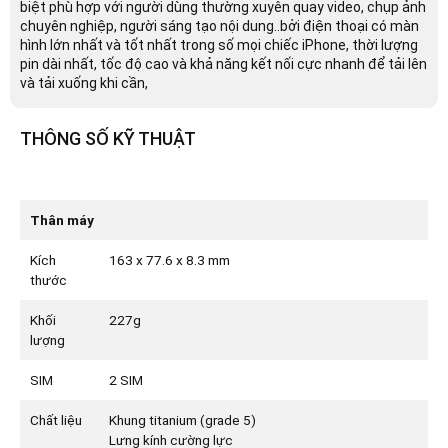
biệt phù hợp với người dùng thường xuyên quay video, chụp ảnh
chuyên nghiệp, người sáng tạo nội dung..bởi điện thoại có màn
hình lớn nhất và tốt nhất trong số mọi chiếc iPhone, thời lượng
pin dài nhất, tốc độ cao và khả năng kết nối cực nhanh để tải lên
và tải xuống khi cần,
THÔNG SỐ KỸ THUẬT
Thân máy
Kích
163 x 77.6 x 8.3 mm
thước
Khối
227g
lượng
SIM
2 SIM
Chất liệu
Khung titanium (grade 5)
Lưng kính cường lực