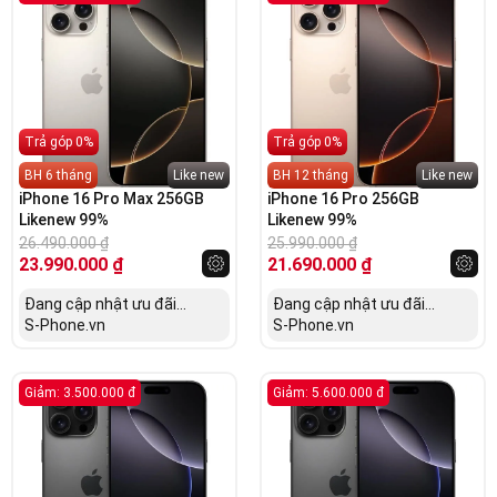
Trả góp 0%
Trả góp 0%
BH 6 tháng
Like new
BH 12 tháng
Like new
iPhone 16 Pro Max 256GB
iPhone 16 Pro 256GB
Likenew 99%
Likenew 99%
26.490.000
₫
25.990.000
₫
23.990.000
₫
21.690.000
₫
Đang cập nhật ưu đãi...
Đang cập nhật ưu đãi...
S-Phone.vn
S-Phone.vn
Giảm: 3.500.000 đ
Giảm: 5.600.000 đ