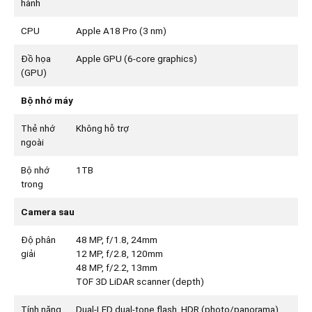
hành
CPU
Apple A18 Pro (3 nm)
Đồ họa
Apple GPU (6-core graphics)
(GPU)
Bộ nhớ máy
Thẻ nhớ
Không hỗ trợ
ngoài
Bộ nhớ
1TB
trong
Camera sau
Độ phân
48 MP, f/1.8, 24mm
giải
12 MP, f/2.8, 120mm
48 MP, f/2.2, 13mm
TOF 3D LiDAR scanner (depth)
Tính năng
Dual-LED dual-tone flash, HDR (photo/panorama),