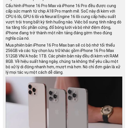
Cấu hình iPhone 16 Pro Max và iPhone 16 Pro đều được cung
cấp sức mạnh từ chip A18 Pro mạnh mẽ. SoC này đi kèm với
CPU 6 lõi, GPU 6 lõi và Neural Engine 16 lõi cung cấp hiệu suất
vượt trội trong bất kỳ tình huống nào. Việc bổ sung tính năng dò
tia tăng tốc phần cứng, đổ bóng lưới và bộ nhớ đệm động,
iPhone đang trở thành một nền tảng đáng gờm theo đúng
nghĩa của nó.
Mua phiên bản iPhone 16 Pro Max bạn sẽ có bộ nhớ tối thiểu
256GB và các tùy chọn lưu trữ khác gồm iPhone 16 Pro Max
512GB VN/A hoặc 1TB. Các phiên bản này đều đi kèm với RAM
8GB. Về hiệu suất hàng ngày, chúng ta không thể yêu cầu một
bộ xử lý di động nhanh hơn, mượt mà hơn. Nó chỉ đơn giản là xử
lý mọi tác vụ một cách dễ dàng.