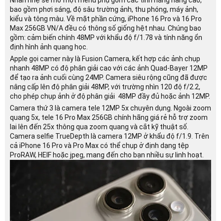
Nhấn nhẹ sẽ mở một menu phụ gồm các tính năng nâng cao,
bao gồm phơi sáng, độ sâu trường ảnh, thu phóng, máy ảnh,
kiểu và tông màu. Về mặt phần cứng, iPhone 16 Pro và 16 Pro
Max 256GB VN/A đều có thông số giống hệt nhau. Chúng bao
gồm: cảm biến chính 48MP với khẩu độ f/1.78 và tính năng ổn
định hình ảnh quang học.
Apple gọi camer này là Fusion Camera, kết hợp các ảnh chụp
nhanh 48MP có độ phân giải cao với các ảnh Quad-Bayer 12MP
để tạo ra ảnh cuối cùng 24MP. Camera siêu rộng cũng đã được
nâng cấp lên độ phân giải 48MP, với trường nhìn 120 độ f/2.2,
cho phép chụp ảnh ở độ phân giải 48MP đầy đủ hoặc ảnh 12MP.
Camera thứ 3 là camera tele 12MP 5x chuyên dụng. Ngoài zoom
quang 5x, tele 16 Pro Max 256GB chính hãng giá rẻ hỗ trợ zoom
lai lên đến 25x thông qua zoom quang và cắt kỹ thuật số.
Camera selfie TrueDepth là camera 12MP ở khẩu độ f/1.9. Trên
cả iPhone 16 Pro và Pro Max có thể chụp ở định dạng tệp
ProRAW, HEIF hoặc jpeg, mang đến cho bạn nhiều sự linh hoạt.