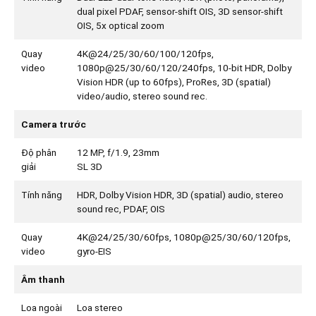
dual pixel PDAF, sensor-shift OIS, 3D sensor‑shift
OIS, 5x optical zoom
Quay
4K@24/25/30/60/100/120fps,
video
1080p@25/30/60/120/240fps, 10-bit HDR, Dolby
Vision HDR (up to 60fps), ProRes, 3D (spatial)
video/audio, stereo sound rec.
Camera trước
Độ phân
12 MP, f/1.9, 23mm
giải
SL 3D
Tính năng
HDR, Dolby Vision HDR, 3D (spatial) audio, stereo
sound rec, PDAF, OIS
Quay
4K@24/25/30/60fps, 1080p@25/30/60/120fps,
video
gyro-EIS
Âm thanh
Loa ngoài
Loa stereo