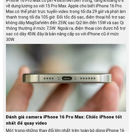
iPhone 16 Pro Max có pin 4.685mAh bên trong, tăng khoảng 6%
về dung lượng so với 15 Pro Max. Apple cho biết iPhone 16 Pro
Max có thể phát trực tuyến video trong tối đa 29 giờ và phát âm
thanh trong tối đa 105 giờ. Đối tốc độ sạc, điện thoại hỗ trợ sạc
không dây MagSafelên đến 25W, sạc Qi2 lên đến 15W và sạc Qi
thông thường ở mức 7,5W. Ngoài ra, điện thoại còn được hỗ trợ
sạc có dây 45W, đây là bản nâng cấp so với iPhone cũ ở mức
30W.
Đánh giá camera iPhone 16 Pro Max: Chiếc iPhone tốt
nhất để quay video
Một trong những thay đổi lớn nhất trên toàn bộ dòng iPhone 16