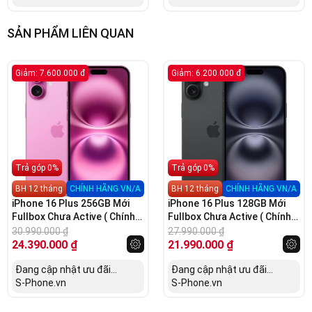
SẢN PHẨM LIÊN QUAN
Giảm: 7.600.000 đ
Giảm: 6.200.000 đ
Trả góp 0%
Trả góp 0%
BH 12 tháng
CHÍNH HÃNG VN/A
BH 12 tháng
CHÍNH HÃNG VN/A
iPhone 16 Plus 256GB Mới
iPhone 16 Plus 128GB Mới
Fullbox Chưa Active ( Chính
Fullbox Chưa Active ( Chính
Hãng VN/A)
Hãng VN/A)
30.990.000
₫
27.990.000
₫
24.390.000
₫
21.990.000
₫
Đang cập nhật ưu đãi...
Đang cập nhật ưu đãi...
S-Phone.vn
S-Phone.vn