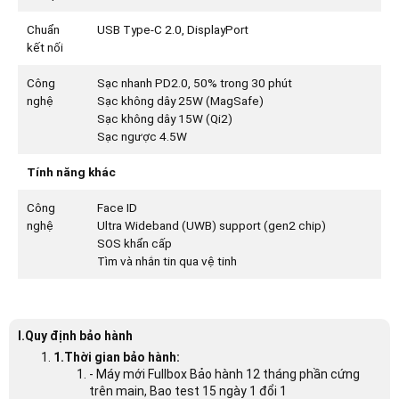
Chuẩn
USB Type-C 2.0, DisplayPort
kết nối
Công
Sạc nhanh PD2.0, 50% trong 30 phút
nghệ
Sạc không dây 25W (MagSafe)
Sạc không dây 15W (Qi2)
Sạc ngược 4.5W
Tính năng khác
Công
Face ID
nghệ
Ultra Wideband (UWB) support (gen2 chip)
SOS khẩn cấp
Tìm và nhắn tin qua vệ tinh
I.Quy định bảo hành
1.Thời gian bảo hành:
- Máy mới Fullbox Bảo hành 12 tháng phần cứng
trên main, Bao test 15 ngày 1 đổi 1