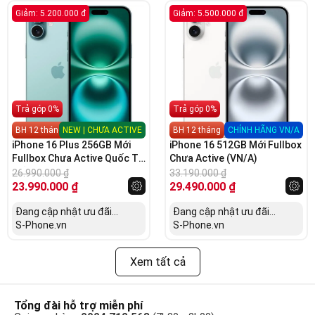
Giảm: 5.200.000 đ
Giảm: 5.500.000 đ
Trả góp 0%
Trả góp 0%
BH 12 tháng
NEW | CHƯA ACTIVE
BH 12 tháng
CHÍNH HÃNG VN/A
iPhone 16 Plus 256GB Mới
iPhone 16 512GB Mới Fullbox
Fullbox Chưa Active Quốc Tế
Chưa Active (VN/A)
(Bản Mỹ LL/A)
26.990.000
₫
33.190.000
₫
23.990.000
₫
29.490.000
₫
Đang cập nhật ưu đãi...
Đang cập nhật ưu đãi...
S-Phone.vn
S-Phone.vn
Xem tất cả
Tổng đài hỗ trợ miễn phí