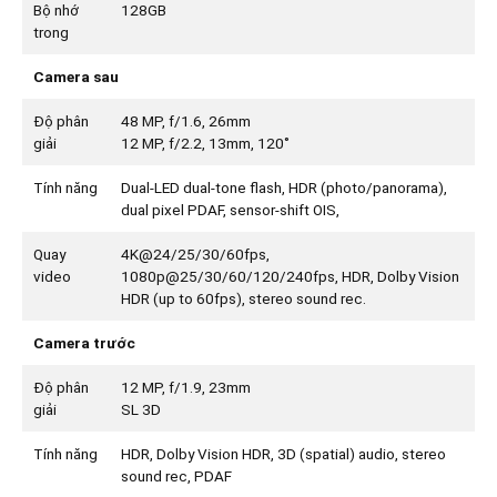
Bộ nhớ
128GB
trong
Camera sau
Độ phân
48 MP, f/1.6, 26mm
giải
12 MP, f/2.2, 13mm, 120˚
Tính năng
Dual-LED dual-tone flash, HDR (photo/panorama),
dual pixel PDAF, sensor-shift OIS,
Quay
4K@24/25/30/60fps,
video
1080p@25/30/60/120/240fps, HDR, Dolby Vision
HDR (up to 60fps), stereo sound rec.
Camera trước
Độ phân
12 MP, f/1.9, 23mm
giải
SL 3D
Tính năng
HDR, Dolby Vision HDR, 3D (spatial) audio, stereo
sound rec, PDAF