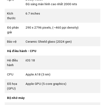
Độ sáng màn hình cao nhất 2000 nits
Kích
6.7 inches
thước
Độ phân
290 x 2796 pixels, (~460 ppi density)
giải
Bảo vệ
Ceramic Shield glass (2024 gen)
Hệ điều hành - CPU
Hệ điều
iOS 18
hành
CPU
Apple A18 (3 nm)
Đồ họa
Apple GPU (5-core graphics)
(GPU)
Bộ nhớ máy