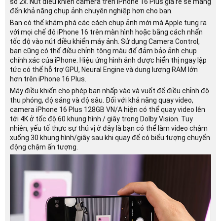
số 2x. Nút điều khiển camera trên iPhone 16 Plus giá rẻ sẽ mang
đến khả năng chụp ảnh chuyên nghiệp hơn cho bạn.
Bạn có thể khám phá các cách chụp ảnh mới mà Apple tung ra
với mọi chế độ iPhone 16 trên màn hình hoặc bằng cách nhấn
tốc độ vào nút điều khiển máy ảnh. Sử dụng Camera Control,
bạn cũng có thể điều chỉnh tông màu để đảm bảo ảnh chụp
chính xác của iPhone. Hiệu ứng hình ảnh được hiển thị ngay lập
tức có thể hỗ trợ GPU, Neural Engine và dung lượng RAM lớn
hơn trên iPhone 16 Plus.
Máy điều khiển cho phép bạn nhấp vào và vuốt để điều chỉnh độ
thu phóng, độ sáng và độ sâu. Đối với khả năng quay video,
camera iPhone 16 Plus 128GB VN/A hiện có thể quay video lên
tới 4K ở tốc độ 60 khung hình / giây trong Dolby Vision. Tuy
nhiên, yếu tố thực sự thú vị ở đây là bạn có thể làm video chậm
xuống 30 khung hình/giây sau khi quay để có biểu tượng chuyển
động chậm ấn tượng.