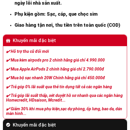
ngày lỗi nhà sản xuất.
Phụ kiện gồm: Sạc, cáp, que chọc sim
Giao hàng tận nơi, thu tiền trên toàn quốc (COD)
Khuyến mãi đặc biệt
✔️
Hỗ trợ thu cũ đổi mới
✔️
Mua kèm airpods pro 2 chính hãng giá chỉ 4.990.000
✔️
Mua Apple AirPods 2 chính hãng giá chỉ 2.790.000đ
✔️
Mua bộ sạc nhanh 20W Chính hãng giá chỉ 450.000đ
✔️
Trả góp 0% lãi suất qua thẻ tín dụng tất cả các ngân hàng
✔️
Trả góp lãi suất thấp, xét duyệt hồ sơ nhanh qua các ngân hàng
Homecredit, HDsaison, Mcredit...
✔️
Giảm 30% khi mua phụ kiện,sạc dự phòng, ốp lưng, bao da, dán
màn hình...
Khuyến mãi đặc biệt