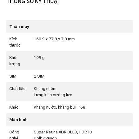
THÔNG SỐ KỸ THUẬT
Thân máy
Kích
160.9 x 77.8 x 7.8 mm
thước
Khối
199 g
lượng
SIM
2 SIM
Chất liệu
Khung nhôm
Lưng kính cường lực
Khác
Kháng nước, kháng bụi IP68
Màn hình
Công
Super Retina XDR OLED, HDR10
nghệ
Dolby Vision