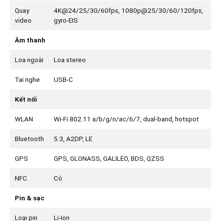
Quay
4K@24/25/30/60fps, 1080p@25/30/60/120fps,
video
gyro-EIS
Âm thanh
Loa ngoài
Loa stereo
Tai nghe
USB-C
Kết nối
WLAN
Wi-Fi 802.11 a/b/g/n/ac/6/7, dual-band, hotspot
Bluetooth
5.3, A2DP, LE
GPS
GPS, GLONASS, GALILEO, BDS, QZSS
NFC
Có
Pin & sạc
Loại pin
Li-Ion