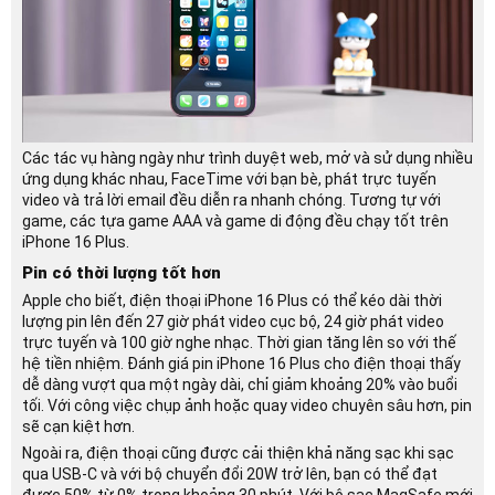
Các tác vụ hàng ngày như trình duyệt web, mở và sử dụng nhiều
ứng dụng khác nhau, FaceTime với bạn bè, phát trực tuyến
video và trả lời email đều diễn ra nhanh chóng. Tương tự với
game, các tựa game AAA và game di động đều chạy tốt trên
iPhone 16 Plus.
Pin có thời lượng tốt hơn
Apple cho biết, điện thoại iPhone 16 Plus có thể kéo dài thời
lượng pin lên đến 27 giờ phát video cục bộ, 24 giờ phát video
trực tuyến và 100 giờ nghe nhạc. Thời gian tăng lên so với thế
hệ tiền nhiệm. Đánh giá pin iPhone 16 Plus cho điện thoại thấy
dễ dàng vượt qua một ngày dài, chỉ giảm khoảng 20% ​​​​vào buổi
tối. Với công việc chụp ảnh hoặc quay video chuyên sâu hơn, pin
sẽ cạn kiệt hơn.
Ngoài ra, điện thoại cũng được cải thiện khả năng sạc khi sạc
qua USB-C và với bộ chuyển đổi 20W trở lên, bạn có thể đạt
được 50% từ 0% trong khoảng 30 phút. Với bộ sạc MagSafe mới