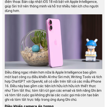
điện thoại. Bản cập nhật iOS 18 nổi bật với Apple Intelligence,
giúp Siri trở nên thông minh và hỗ trợ nhiều tiện ích cho người
dùng hơn.
Điều đáng ngạc nhiên hơn nữa là Apple Intelligence bao gồm
một loạt công cụ điều khiển AI như Siri mới, Writing Tools và tích
hợp ChatGPT với OpenAI, sẽ có sẵn trên tất cả các mẫu iPhone
16. Điều này bao gồm các tiện ích hữu ích hữu ích thiết thực
như Tóm tắt thư, tóm tắt rút gọn các email và tính năng Ghi âm
và tóm tắt cuộc gọi không ghi lại các cuộc gọi mà còn tạo bản
ghi và tóm tắt trực tiếp trong ứng dụng Ghi chú.
Điều khiển camera ấn tượng