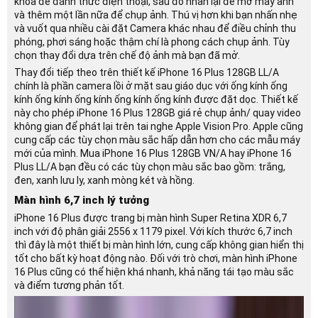
khóa để đánh thức điện thoại, sau đó nhấn lại để mở máy ảnh
và thêm một lần nữa để chụp ảnh. Thú vị hơn khi bạn nhấn nhẹ
và vuốt qua nhiều cài đặt Camera khác nhau để điều chỉnh thu
phóng, phơi sáng hoặc thậm chí là phong cách chụp ảnh. Tùy
chọn thay đổi dựa trên chế độ ảnh mà bạn đã mở.
Thay đổi tiếp theo trên thiết kế iPhone 16 Plus 128GB LL/A
chính là phần camera lồi ở mặt sau giáo dục với ống kính ống
kính ống kính ống kính ống kính ống kính được đặt dọc. Thiết kế
này cho phép iPhone 16 Plus 128GB giá rẻ chụp ảnh/ quay video
không gian để phát lại trên tai nghe Apple Vision Pro. Apple cũng
cung cấp các tùy chọn màu sắc hấp dẫn hơn cho các mẫu máy
mới của mình. Mua iPhone 16 Plus 128GB VN/A hay iPhone 16
Plus LL/A bạn đều có các tùy chọn màu sắc bao gồm: trắng,
đen, xanh lưu ly, xanh mòng két và hồng.
Màn hình 6,7 inch lý tưởng
iPhone 16 Plus được trang bị màn hình Super Retina XDR 6,7
inch với độ phân giải 2556 x 1179 pixel. Với kích thước 6,7 inch
thì đây là một thiết bị màn hình lớn, cung cấp không gian hiển thị
tốt cho bất kỳ hoạt động nào. Đối với trò chơi, màn hình iPhone
16 Plus cũng có thể hiện khá nhanh, khả năng tái tạo màu sắc
và điểm tương phản tốt.