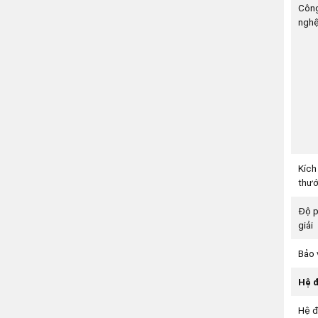
Côn
ngh
Kích
thư
Độ 
giải
Bảo 
Hệ đ
Hệ đ