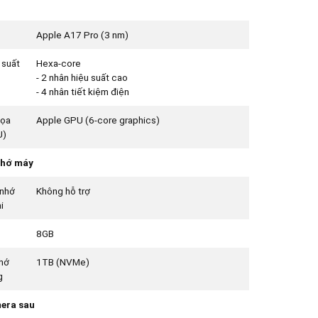
Apple A17 Pro (3 nm)
 suất
Hexa-core
- 2 nhân hiệu suất cao
- 4 nhân tiết kiệm điện
họa
Apple GPU (6-core graphics)
U)
nhớ máy
nhớ
Không hỗ trợ
i
8GB
hớ
1TB (NVMe)
g
era sau