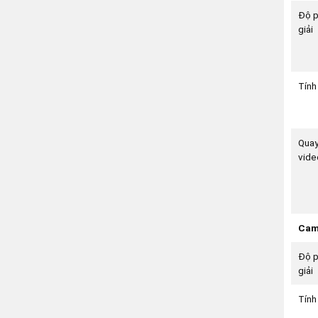
Độ 
giải
Tính
Qua
vide
Cam
Độ 
giải
Tính