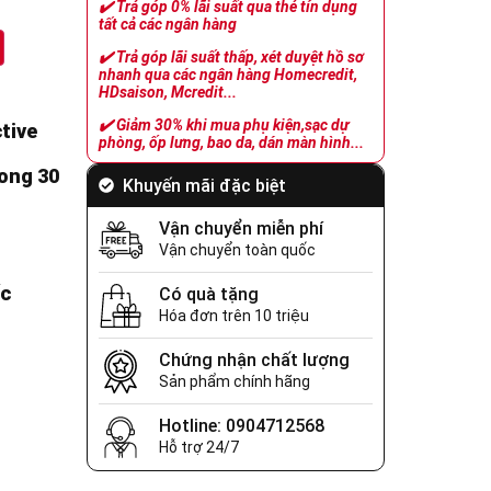
✔️
Trả góp 0% lãi suất qua thẻ tín dụng
tất cả các ngân hàng
✔️
Trả góp lãi suất thấp, xét duyệt hồ sơ
nhanh qua các ngân hàng Homecredit,
HDsaison, Mcredit...
✔️
Giảm 30% khi mua phụ kiện,sạc dự
tive
phòng, ốp lưng, bao da, dán màn hình...
rong 30
Khuyến mãi đặc biệt
Vận chuyển miễn phí
Vận chuyển toàn quốc
ốc
Có quà tặng
Hóa đơn trên 10 triệu
Chứng nhận chất lượng
Sản phẩm chính hãng
Hotline: 0904712568
Hỗ trợ 24/7