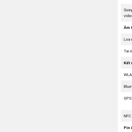
Qua
vide
Âm 
Loa 
Tai 
Kết 
WLA
Blue
GPS
NFC
Pin 