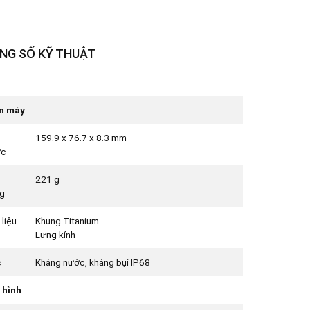
NG SỐ KỸ THUẬT
n máy
159.9 x 76.7 x 8.3 mm
ớc
221 g
g
 liệu
Khung Titanium
Lưng kính
c
Kháng nước, kháng bụi IP68
 hình