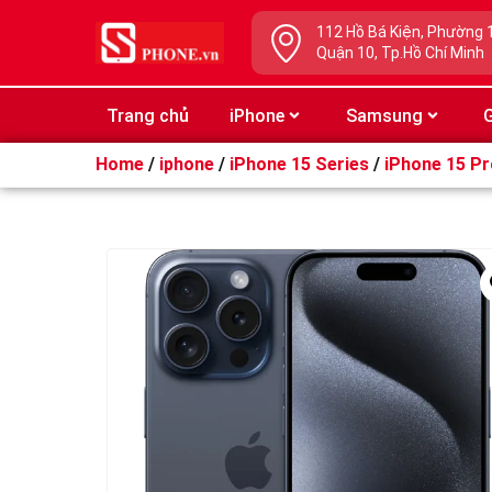
112 Hồ Bá Kiện, Phường 
Quận 10, Tp.Hồ Chí Minh
Trang chủ
iPhone
Samsung
G
Home
/
iphone
/
iPhone 15 Series
/
iPhone 15 Pr