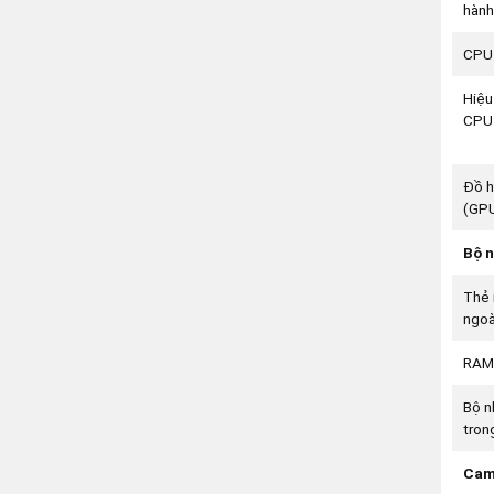
hành
CPU
Hiệu
CPU
Đồ 
(GP
Bộ 
Thẻ 
ngoà
RAM
Bộ n
tron
Cam