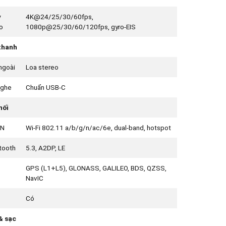
y
4K@24/25/30/60fps,
o
1080p@25/30/60/120fps, gyro-EIS
thanh
ngoài
Loa stereo
nghe
Chuẩn USB-C
nối
N
Wi-Fi 802.11 a/b/g/n/ac/6e, dual-band, hotspot
tooth
5.3, A2DP, LE
GPS (L1+L5), GLONASS, GALILEO, BDS, QZSS,
NavIC
Có
& sạc