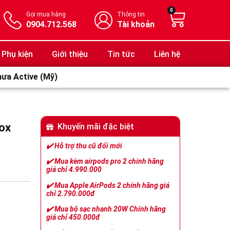
0
Gọi mua hàng
Thông tin
0904.712.568
Tài khoản
Phụ kiện
Giới thiệu
Tin tức
Liên hệ
hưa Active (Mỹ)
ox
Khuyến mãi đặc biệt
✔️
Hỗ trợ thu cũ đổi mới
✔️
Mua kèm airpods pro 2 chính hãng
giá chỉ 4.990.000
✔️
Mua Apple AirPods 2 chính hãng giá
chỉ 2.790.000đ
✔️
Mua bộ sạc nhanh 20W Chính hãng
giá chỉ 450.000đ