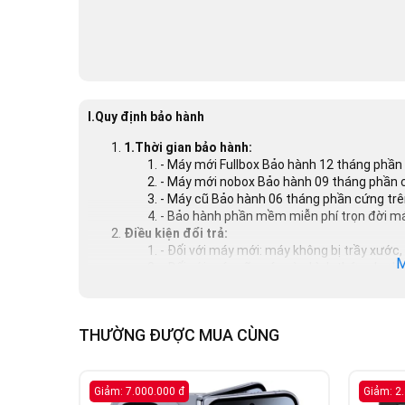
I.Quy định bảo hành
1.Thời gian bảo hành:
- Máy mới Fullbox Bảo hành 12 tháng phần 
- Máy mới nobox Bảo hành 09 tháng phần c
- Máy cũ Bảo hành 06 tháng phần cứng trên
- Bảo hành phần mềm miễn phí trọn đời m
Điều kiện đổi trả:
- Đối với máy mới: máy không bị trầy xước
M
- Đối với máy cũ: máy còn hình thức như l
3.Trường hợp bị từ chối bảo hành:
- Số Serial/Imei trên máy không đúng với s
- Máy có dấu hiệu của sự va chạm như vỏ và
THƯỜNG ĐƯỢC MUA CÙNG
- Máy có dấu hiệu bị ướt mưa, rơi vào nước
- Khách hàng tự ý can thiệp vào bên tron
gồm phiên bản phần mềm Beta), Root má
- Máy có sự can thiệp về phần cứng và p
Giảm: 7.000.000 đ
Giảm: 2
- Không bảo hành màn hình bị bể mực, già h