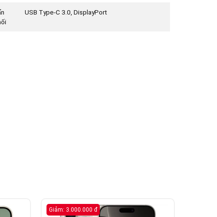
ẩn
USB Type-C 3.0, DisplayPort
nối
Giảm: 3.000.000 đ