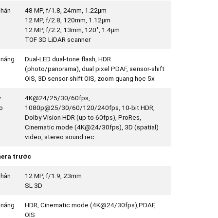
phân
48 MP, f/1.8, 24mm, 1.22µm
12 MP, f/2.8, 120mm, 1.12µm
12 MP, f/2.2, 13mm, 120˚, 1.4µm
TOF 3D LiDAR scanner
 năng
Dual-LED dual-tone flash, HDR
(photo/panorama), dual pixel PDAF, sensor-shift
OIS, 3D sensor‑shift OIS, zoom quang học 5x
y
4K@24/25/30/60fps,
o
1080p@25/30/60/120/240fps, 10-bit HDR,
Dolby Vision HDR (up to 60fps), ProRes,
Cinematic mode (4K@24/30fps), 3D (spatial)
video, stereo sound rec.
era trước
phân
12 MP, f/1.9, 23mm
SL 3D
 năng
HDR, Cinematic mode (4K@24/30fps),PDAF,
OIS