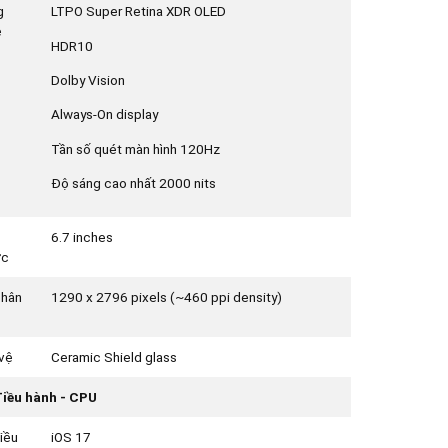
g
LTPO Super Retina XDR OLED
ệ
HDR10
Dolby Vision
Always-On display
Tần số quét màn hình 120Hz
Độ sáng cao nhất 2000 nits
6.7 inches
ớc
phân
1290 x 2796 pixels (~460 ppi density)
vệ
Ceramic Shield glass
iều hành - CPU
iều
iOS 17