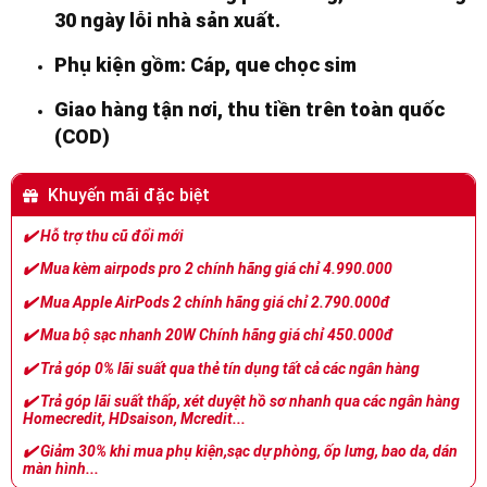
30 ngày lỗi nhà sản xuất.
Phụ kiện gồm: Cáp, que chọc sim
Giao hàng tận nơi, thu tiền trên toàn quốc
(COD)
Khuyến mãi đặc biệt
✔️
Hỗ trợ thu cũ đổi mới
✔️
Mua kèm airpods pro 2 chính hãng giá chỉ 4.990.000
✔️
Mua Apple AirPods 2 chính hãng giá chỉ 2.790.000đ
✔️
Mua bộ sạc nhanh 20W Chính hãng giá chỉ 450.000đ
✔️
Trả góp 0% lãi suất qua thẻ tín dụng tất cả các ngân hàng
✔️
Trả góp lãi suất thấp, xét duyệt hồ sơ nhanh qua các ngân hàng
Homecredit, HDsaison, Mcredit...
✔️
Giảm 30% khi mua phụ kiện,sạc dự phòng, ốp lưng, bao da, dán
màn hình...