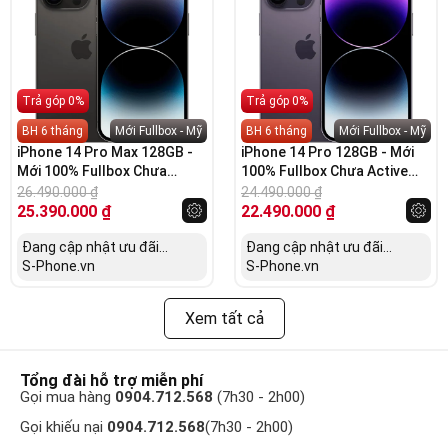
Trả góp 0%
Trả góp 0%
BH 6 tháng
Mới Fullbox - Mỹ
BH 6 tháng
Mới Fullbox - Mỹ
iPhone 14 Pro Max 128GB -
iPhone 14 Pro 128GB - Mới
Mới 100% Fullbox Chưa
100% Fullbox Chưa Active
Active (Mỹ)
(VN/A)
26.490.000
₫
24.490.000
₫
25.390.000
₫
22.490.000
₫
Đang cập nhật ưu đãi...
Đang cập nhật ưu đãi...
S-Phone.vn
S-Phone.vn
Xem tất cả
Tổng đài hỗ trợ miễn phí
Gọi mua hàng
0904.712.568
(7h30 - 2h00)
Gọi khiếu nại
0904.712.568
(7h30 - 2h00)