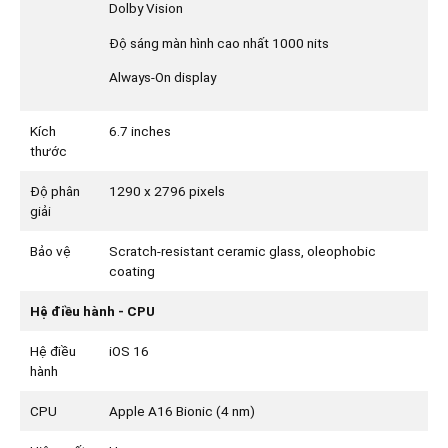
Dolby Vision
Độ sáng màn hình cao nhất 1000 nits
Always-On display
Kích
6.7 inches
thước
Độ phân
1290 x 2796 pixels
giải
Bảo vệ
Scratch-resistant ceramic glass, oleophobic
coating
Hệ điều hành - CPU
Hệ điều
iOS 16
hành
CPU
Apple A16 Bionic (4 nm)