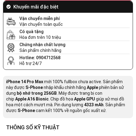
Khuyến mãi đặc biệt
Vận chuyển miễn phí
Vận chuyển toàn quốc
Có quà tặng
Hóa đơn trên 10 triệu
Chứng nhận chất lượng
Sản phẩm chính hãng
Hotline: 0904712568
Hỗ trợ 24/7
iPhone 14 Pro Max
mới 100% fullbox chưa active. Sản phẩm
này được
S-Phone
nhập khẩu chính hãng
Apple
phiên bản sử
dụng
bộ nhớ trong 256GB
. Máy được trang bị con
chip
Apple
A16 Bionic
. Chip đồ họa
Apple GPU
giúp xử mọi đồ
họa một cách mượt mà. Pin dung lượng
4323 mAh
. Sản phẩm
được
S-Phone
cam kết 100% về nguồn gốc xuất xứ.
THÔNG SỐ KỸ THUẬT