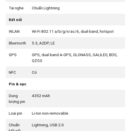
Tai nghe
Chuẩn Lightning
Kết nối
WLAN
Wi-Fi 802.11 a/b/g/n/ac/6, dual-band, hotspot
Bluetooth
5.3, A2DP, LE
GPS
GPS, dual-band A-GPS, GLONASS, GALILEO, BDS,
QZSS
NFC
Có
Pin & sạc
Dung
4352 mAh
lượng pin
Loại pin
Li-Ion non-removable
Chuẩn
Lightning, USB 2.0
kết nối