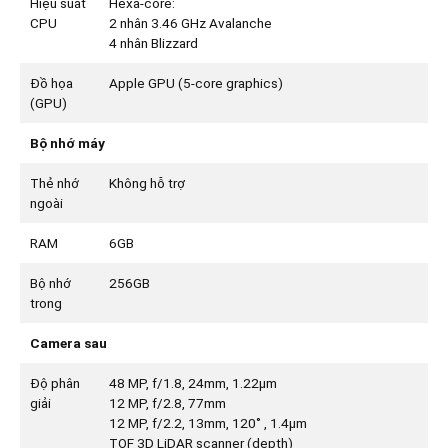
Hiệu suất
Hexa-core:
CPU
2 nhân 3.46 GHz Avalanche
4 nhân Blizzard
Đồ họa
Apple GPU (5-core graphics)
(GPU)
Bộ nhớ máy
Thẻ nhớ
Không hỗ trợ
ngoài
RAM
6GB
Bộ nhớ
256GB
trong
Camera sau
Độ phân
48 MP, f/1.8, 24mm, 1.22µm
giải
12 MP, f/2.8, 77mm
12 MP, f/2.2, 13mm, 120˚ , 1.4µm
TOF 3D LiDAR scanner (depth)