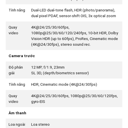
Tính năng
Dual-LED dual-tone flash, HDR (photo/panorama),
dual pixel PDAF, sensor-shift OIS, 3x optical zoom
Quay
4K@24/25/30/60fps,
video
1080p@25/30/60/120/240fps, 10-bit HDR, Dolby
Vision HDR (up to 60fps), ProRes, Cinematic mode
(4K@24/30fps), stereo sound rec.
Camera trước
Độ phân
12 MP, f/1.9, 23mm
giải
SL 3D, (depth/biometrics sensor)
Tính năng
HDR, Cinematic mode (4K@24/30fps)
Quay
4K@24/25/30/60fps, 1080p@25/30/60/120fps,
video
gyro-EIS
Âm thanh
Loa ngoài
Loa stereo