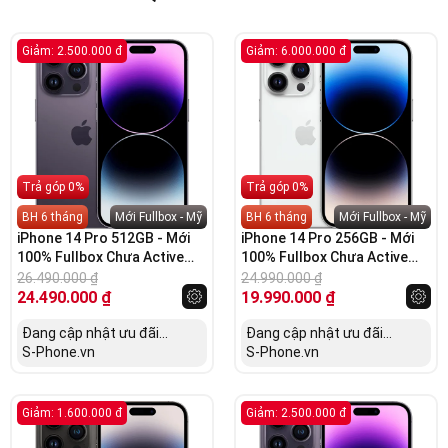
Giảm: 2.500.000 đ
Giảm: 6.000.000 đ
Trả góp 0%
Trả góp 0%
BH 6 tháng
Mới Fullbox - Mỹ
BH 6 tháng
Mới Fullbox - Mỹ
iPhone 14 Pro 512GB - Mới
iPhone 14 Pro 256GB - Mới
100% Fullbox Chưa Active
100% Fullbox Chưa Active
(Mỹ)
CPO (Mỹ)
26.490.000
₫
24.990.000
₫
24.490.000
₫
19.990.000
₫
Đang cập nhật ưu đãi...
Đang cập nhật ưu đãi...
S-Phone.vn
S-Phone.vn
Giảm: 1.600.000 đ
Giảm: 2.500.000 đ