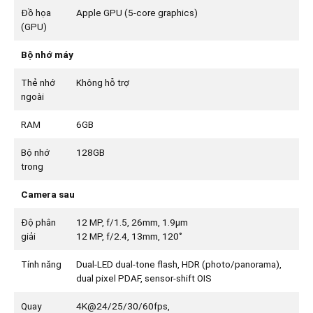
Đồ họa
Apple GPU (5-core graphics)
(GPU)
Bộ nhớ máy
Thẻ nhớ
Không hỗ trợ
ngoài
RAM
6GB
Bộ nhớ
128GB
trong
Camera sau
Độ phân
12 MP, f/1.5, 26mm, 1.9µm
giải
12 MP, f/2.4, 13mm, 120˚
Tính năng
Dual-LED dual-tone flash, HDR (photo/panorama),
dual pixel PDAF, sensor-shift OIS
Quay
4K@24/25/30/60fps,