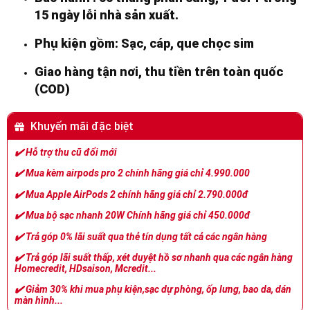
15 ngày lỗi nhà sản xuất.
Phụ kiện gồm: Sạc, cáp, que chọc sim
Giao hàng tận nơi, thu tiền trên toàn quốc
(COD)
Khuyến mãi đặc biệt
✔️
Hỗ trợ thu cũ đổi mới
✔️
Mua kèm airpods pro 2 chính hãng giá chỉ 4.990.000
✔️
Mua Apple AirPods 2 chính hãng giá chỉ 2.790.000đ
✔️
Mua bộ sạc nhanh 20W Chính hãng giá chỉ 450.000đ
✔️
Trả góp 0% lãi suất qua thẻ tín dụng tất cả các ngân hàng
✔️
Trả góp lãi suất thấp, xét duyệt hồ sơ nhanh qua các ngân hàng
Homecredit, HDsaison, Mcredit...
✔️
Giảm 30% khi mua phụ kiện,sạc dự phòng, ốp lưng, bao da, dán
màn hình...