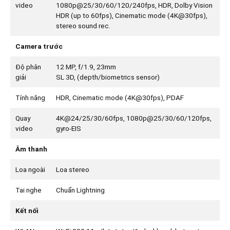
video
1080p@25/30/60/120/240fps, HDR, Dolby Vision
HDR (up to 60fps), Cinematic mode (4K@30fps),
stereo sound rec.
Camera trước
Độ phân
12 MP, f/1.9, 23mm
giải
SL 3D, (depth/biometrics sensor)
Tính năng
HDR, Cinematic mode (4K@30fps), PDAF
Quay
4K@24/25/30/60fps, 1080p@25/30/60/120fps,
video
gyro-EIS
Âm thanh
Loa ngoài
Loa stereo
Tai nghe
Chuẩn Lightning
Kết nối