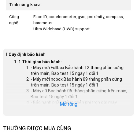
Tính năng khác
Công
Face ID, accelerometer, gyro, proximity, compass,
nghệ
barometer
Ultra Wideband (UWB) support
I.Quy định bảo hành
1.Thời gian bảo hành:
- Máy mới Fullbox Bảo hành 12 tháng phần cứng
trên main, Bao test 15 ngày 1 đổi 1
- Máy mới nobox Bảo hành 09 tháng phần cứng
trên main, Bao test 15 ngày 1 đổi 1
- Máy cũ Bảo hành 06 tháng phần cứng trên main,
Bao test 15 ngày 1 đổi 1
- Bảo hành phần mềm miễn phí trọn đời máy
Mở rộng
Điều kiện đổi trả:
- Đối với máy mới: máy không bị trầy xước, cấn
móp, hộp không bị móp, rách
- Đối với máy cũ: máy còn hình thức như lúc mới
THƯỜNG ĐƯỢC MUA CÙNG
mua