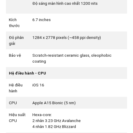
Độ sáng màn hình cao nhất 1200 nits
Kích
6.7 inches
thước
Độ phân
1284 x 2778 pixels (~458 ppi density)
giải
Bảo vệ
Scratch-resistant ceramic glass, oleophobic
coating
Hệ điều hành - CPU
Hệ điều
iOS 16
hành
CPU
Apple A15 Bionic (5 nm)
Hiệu suất
Hexa-core:
CPU
2 nhân 3.23 GHz Avalanche
4 nhân 1.82 GHz Blizzard