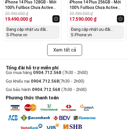
iPhone 14 Plus 128GB - Mới
iPhone 14 Plus 256GB - Mới
100% Fullbox Chưa Active
100% Fullbox Chưa Active
(VN/A)
(Mỹ)
20.490.000
₫
20.490.000
₫
19.490.000
₫
17.590.000
₫
Đang cập nhật ưu đãi...
Đang cập nhật ưu đãi...
S-Phone.vn
S-Phone.vn
Xem tất cả
Tổng đài hỗ trợ miễn phí
Gọi mua hàng
0904.712.568
(7h30 - 2h00)
Gọi khiếu nại
0904.712.568
(7h30 - 2h00)
Gọi bảo hành
0904.712.568
(7h30 - 2h00)
Phương thức thanh toán