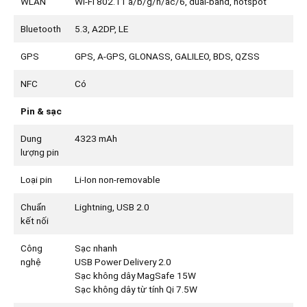
WLAN
Wi-Fi 802.11 a/b/g/n/ac/6, dual-band, hotspot
Bluetooth
5.3, A2DP, LE
GPS
GPS, A-GPS, GLONASS, GALILEO, BDS, QZSS
NFC
Có
Pin & sạc
Dung
4323 mAh
lượng pin
Loại pin
Li-Ion non-removable
Chuẩn
Lightning, USB 2.0
kết nối
Công
Sạc nhanh
nghệ
USB Power Delivery 2.0
Sạc không dây MagSafe 15W
Sạc không dây từ tính Qi 7.5W