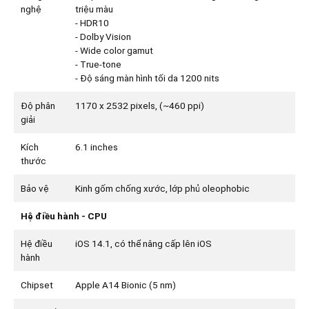
nghệ
triệu màu
- HDR10
- Dolby Vision
- Wide color gamut
- True-tone
- Độ sáng màn hình tối da 1200 nits
Độ phân
1170 x 2532 pixels, (~460 ppi)
giải
Kích
6.1 inches
thước
Bảo vệ
Kinh gốm chống xước, lớp phủ oleophobic
Hệ điều hành - CPU
Hệ điều
iOS 14.1, có thể nâng cấp lên iOS
hành
Chipset
Apple A14 Bionic (5 nm)