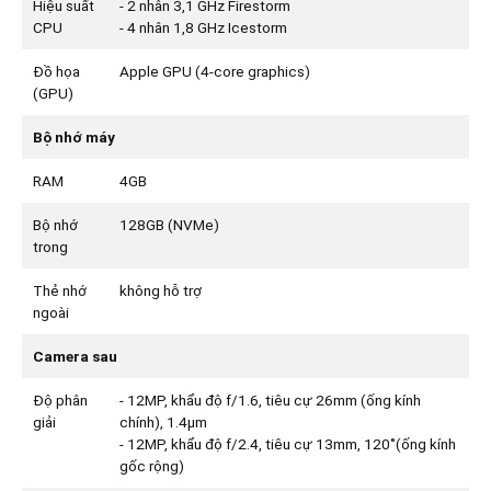
Hiệu suất
- 2 nhân 3,1 GHz Firestorm
CPU
- 4 nhân 1,8 GHz Icestorm
Đồ họa
Apple GPU (4-core graphics)
(GPU)
Bộ nhớ máy
RAM
4GB
Bộ nhớ
128GB (NVMe)
trong
Thẻ nhớ
không hỗ trợ
ngoài
Camera sau
Độ phân
- 12MP, khẩu độ f/1.6, tiêu cự 26mm (ống kính
giải
chính), 1.4µm
- 12MP, khẩu độ f/2.4, tiêu cự 13mm, 120˚(ống kính
gốc rộng)