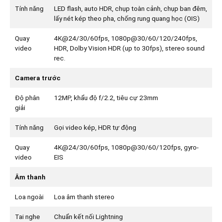
Tính năng
LED flash, auto HDR, chụp toàn cảnh, chụp ban đêm,
lấy nét kép theo pha, chống rung quang học (OIS)
Quay
4K@24/30/60fps, 1080p@30/60/120/240fps,
video
HDR, Dolby Vision HDR (up to 30fps), stereo sound
rec.
Camera trước
Độ phân
12MP, khẩu độ f/2.2, tiêu cự 23mm
giải
Tính năng
Gọi video kép, HDR tự động
Quay
4K@24/30/60fps, 1080p@30/60/120fps, gyro-
video
EIS
Âm thanh
Loa ngoài
Loa âm thanh stereo
Tai nghe
Chuẩn kết nối Lightning