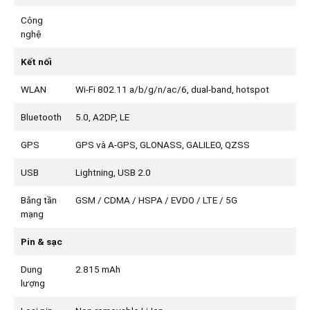
Công
nghệ
Kết nối
WLAN
Wi-Fi 802.11 a/b/g/n/ac/6, dual-band, hotspot
Bluetooth
5.0, A2DP, LE
GPS
GPS và A-GPS, GLONASS, GALILEO, QZSS
USB
Lightning, USB 2.0
Băng tần
GSM / CDMA / HSPA / EVDO / LTE / 5G
mạng
Pin & sạc
Dung
2.815 mAh
lượng