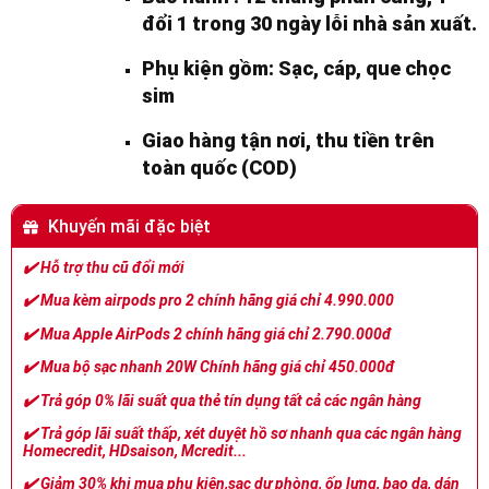
đổi 1 trong 30 ngày lỗi nhà sản xuất.
Phụ kiện gồm: Sạc, cáp, que chọc
sim
Giao hàng tận nơi, thu tiền trên
toàn quốc (COD)
Khuyến mãi đặc biệt
✔️
Hỗ trợ thu cũ đổi mới
✔️
Mua kèm airpods pro 2 chính hãng giá chỉ 4.990.000
✔️
Mua Apple AirPods 2 chính hãng giá chỉ 2.790.000đ
✔️
Mua bộ sạc nhanh 20W Chính hãng giá chỉ 450.000đ
✔️
Trả góp 0% lãi suất qua thẻ tín dụng tất cả các ngân hàng
✔️
Trả góp lãi suất thấp, xét duyệt hồ sơ nhanh qua các ngân hàng
Homecredit, HDsaison, Mcredit...
✔️
Giảm 30% khi mua phụ kiện,sạc dự phòng, ốp lưng, bao da, dán