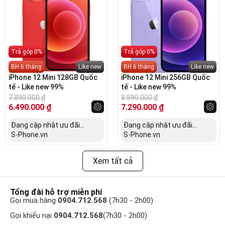
Trả góp 0%
Trả góp 0%
BH 6 tháng
Like new
BH 6 tháng
Like new
iPhone 12 Mini 128GB Quốc
iPhone 12 Mini 256GB Quốc
tế - Like new 99%
tế - Like new 99%
7.890.000
₫
8.890.000
₫
6.490.000
₫
7.290.000
₫
Đang cập nhật ưu đãi...
Đang cập nhật ưu đãi...
S-Phone.vn
S-Phone.vn
Xem tất cả
Tổng đài hỗ trợ miễn phí
Gọi mua hàng
0904.712.568
(7h30 - 2h00)
Gọi khiếu nại
0904.712.568
(7h30 - 2h00)