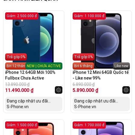
Giảm: 2.500.000 đ
Giảm: 1.100.000 đ
Trả góp 0%
Trả góp 0%
BH 12 tháng
NEW | CHƯA ACTIVE
BH 6 tháng
Like new
iPhone 12 64GB Mới 100%
iPhone 12 Mini 64GB Quốc tế
Fullbox Chưa Active
- Like new 99%
13.890.000
₫
6.890.000
₫
11.490.000
₫
5.890.000
₫
Đang cập nhật ưu đãi...
Đang cập nhật ưu đãi...
S-Phone.vn
S-Phone.vn
Giảm: 1.500.000 đ
Giảm: 1.700.000 đ