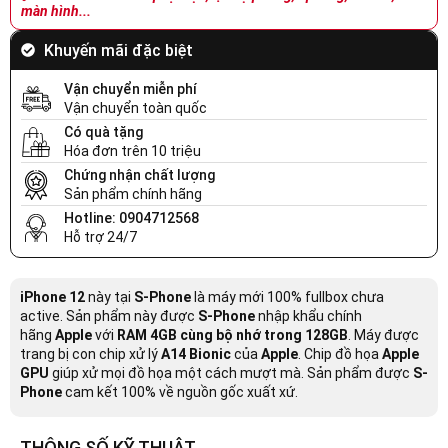
màn hình...
Khuyến mãi đặc biệt
Vận chuyển miễn phí
Vận chuyển toàn quốc
Có quà tặng
Hóa đơn trên 10 triệu
Chứng nhận chất lượng
Sản phẩm chính hãng
Hotline: 0904712568
Hỗ trợ 24/7
iPhone 12
này tại
S-Phone
là máy mới 100% fullbox chưa
active. Sản phẩm này được
S-Phone
nhập khẩu chính
hãng
Apple
với
RAM 4GB cùng bộ nhớ trong 128GB
. Máy được
trang bị con chip xử lý
A14 Bionic
của
Apple
. Chip đồ họa
Apple
GPU
giúp xử mọi đồ họa một cách mượt mà. Sản phẩm được
S-
Phone
cam kết 100% về nguồn gốc xuất xứ.
THÔNG SỐ KỸ THUẬT