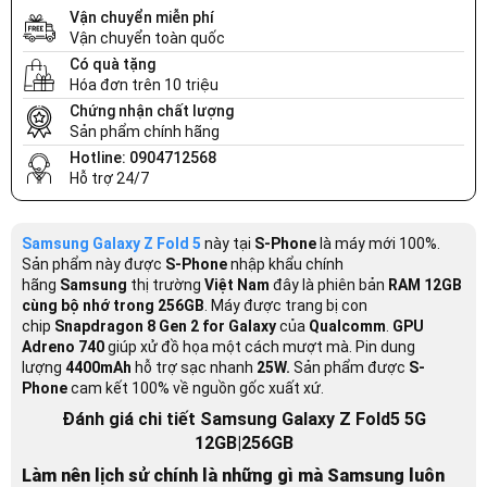
Vận chuyển miễn phí
Vận chuyển toàn quốc
Có quà tặng
Hóa đơn trên 10 triệu
Chứng nhận chất lượng
Sản phẩm chính hãng
Hotline: 0904712568
Hỗ trợ 24/7
Samsung Galaxy Z Fold 5
này tại
S-Phone
là máy mới 100%.
Sản phẩm này được
S-Phone
nhập khẩu chính
hãng
Samsung
thị trường
Việt Nam
đây là phiên bản
RAM 12GB
cùng bộ nhớ trong 256GB
. Máy được trang bị con
chip
Snapdragon 8 Gen 2 for Galaxy
của
Qualcomm
.
GPU
Adreno 740
giúp xử đồ họa một cách mượt mà. Pin dung
lượng
4400mAh
hỗ trợ sạc nhanh
25W.
Sản phẩm được
S-
Phone
cam kết 100% về nguồn gốc xuất xứ.
Đánh giá chi tiết Samsung Galaxy Z Fold5 5G
12GB|256GB
Làm nên lịch sử chính là những gì mà Samsung luôn