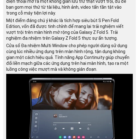
điện thoại mở ra một không gian lưu trữ thật vượt trội, đủ để
bạn gom mọi thứ từ tài liệu, hình ảnh, video tấn tần tật vào
trong cỗ máy tiện lợi này.
Một điểm đáng chú ý khác là tích hợp siêu bút S Pen Fold
Edition, vốn đã được tinh chỉnh để mang lại trải nghiệm viết
vượt trội trên màn hình mở rộng của Galaxy Z Fold 5. Trải
nghiệm đa nhiệm trên Galaxy Z Fold 5 thực sự ấn tượng.
Cửa sổ Đa nhiệm Multi Window cho phép người dùng sử dụng
cùng lúc nhiều ứng dụng trên màn hình rộng, tận dụng không
gian một cách hiệu quả. Tính năng App Continuity giúp chuyển
đổi liền mạch giữa các ứng dụng trên hai màn hình, tạo ra một
luồng công việc mượt mà và không gián đoạn.