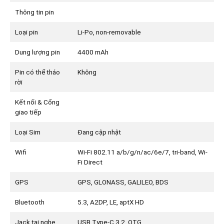
Thông tin pin
Loại pin
Li-Po, non-removable
Dung lượng pin
4400 mAh
Pin có thể tháo
Không
rời
Kết nối & Cổng
giao tiếp
Loại Sim
Đang cập nhật
Wifi
Wi-Fi 802.11 a/b/g/n/ac/6e/7, tri-band, Wi-
Fi Direct
GPS
GPS, GLONASS, GALILEO, BDS
Bluetooth
5.3, A2DP, LE, aptX HD
Jack tai nghe
USB Type-C 3.2, OTG