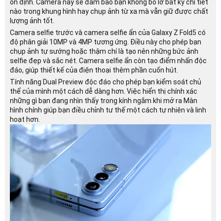
ổn định. Camera này sẽ đảm bảo bạn không bỏ lỡ bất kỳ chi tiết
nào trong khung hình hay chụp ảnh từ xa mà vẫn giữ được chất
lượng ảnh tốt.
Camera selfie trước và camera selfie ẩn của Galaxy Z Fold5 có
độ phân giải 10MP và 4MP tương ứng. Điều này cho phép bạn
chụp ảnh tự sướng hoặc thậm chí là tạo nên những bức ảnh
selfie đẹp và sắc nét. Camera selfie ẩn còn tạo điểm nhấn độc
đáo, giúp thiết kế của điện thoại thêm phần cuốn hút.
Tính năng Dual Preview độc đáo cho phép bạn kiểm soát chủ
thể của mình một cách dễ dàng hơn. Việc hiển thị chính xác
những gì bạn đang nhìn thấy trong kính ngắm khi mở ra Màn
hình chính giúp bạn điều chỉnh tư thế một cách tự nhiên và linh
hoạt hơn.