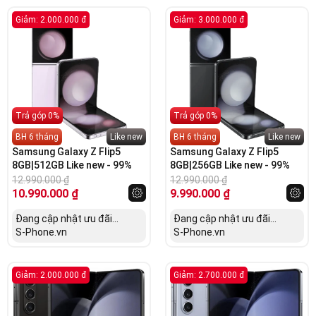
Giảm: 2.000.000 đ
Giảm: 3.000.000 đ
Trả góp 0%
Trả góp 0%
BH 6 tháng
Like new
BH 6 tháng
Like new
Samsung Galaxy Z Flip5
Samsung Galaxy Z Flip5
8GB|512GB Like new - 99%
8GB|256GB Like new - 99%
12.990.000
₫
12.990.000
₫
10.990.000
₫
9.990.000
₫
Đang cập nhật ưu đãi...
Đang cập nhật ưu đãi...
S-Phone.vn
S-Phone.vn
Giảm: 2.000.000 đ
Giảm: 2.700.000 đ