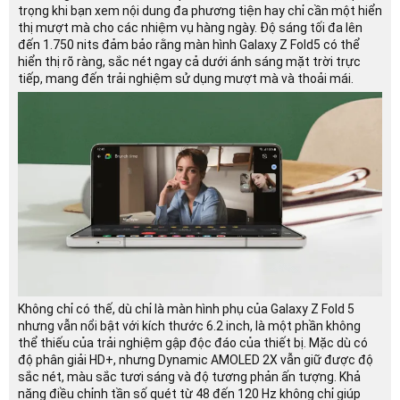
trọng khi bạn xem nội dung đa phương tiện hay chỉ cần một hiển
thị mượt mà cho các nhiệm vụ hàng ngày. Độ sáng tối đa lên
đến 1.750 nits đảm bảo rằng màn hình Galaxy Z Fold5 có thể
hiển thị rõ ràng, sắc nét ngay cả dưới ánh sáng mặt trời trực
tiếp, mang đến trải nghiệm sử dụng mượt mà và thoải mái.
Không chỉ có thế, dù chỉ là màn hình phụ của Galaxy Z Fold 5
nhưng vẫn nổi bật với kích thước 6.2 inch, là một phần không
thể thiếu của trải nghiệm gập độc đáo của thiết bị. Mặc dù có
độ phân giải HD+, nhưng Dynamic AMOLED 2X vẫn giữ được độ
sắc nét, màu sắc tươi sáng và độ tương phản ấn tượng. Khả
năng điều chỉnh tần số quét từ 48 đến 120 Hz không chỉ giúp