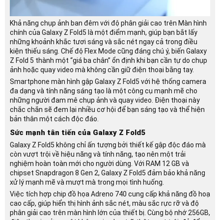
Khả năng chụp ảnh ban đêm với độ phân giải cao trên Màn hình
chính của Galaxy Z Fold5 là một điểm mạnh, giúp bạn bắt lấy
những khoảnh khắc tươi sáng và sắc nét ngay cả trong điều
kiện thiếu sáng. Chế độ Flex Mode cũng đáng chú ý, biến Galaxy
Z Fold 5 thành một “giá ba chân” ổn định khi bạn cần tự do chụp
ảnh hoặc quay video mà không cần giữ điện thoại bằng tay.
Smartphone màn hình gập Galaxy Z Fold5 với hệ thống camera
đa dạng và tính năng sáng tạo là một công cụ mạnh mẽ cho
những người đam mê chụp ảnh và quay video. Điện thoại này
chắc chắn sẽ đem lại nhiều cơ hội để bạn sáng tạo và thể hiện
bản thân một cách độc đáo.
Sức mạnh tân tiến của Galaxy Z Fold5
Galaxy Z Fold5 không chỉ ấn tượng bởi thiết kế gập độc đáo mà
còn vượt trội về hiệu năng và tính năng, tạo nên một trải
nghiệm hoàn toàn mới cho người dùng. Với RAM 12 GB và
chipset Snapdragon 8 Gen 2, Galaxy Z Fold5 đảm bảo khả năng
xử lý mạnh mẽ và mượt mà trong mọi tình huống.
Việc tích hợp chip đồ họa Adreno 740 cung cấp khả năng đồ hoạ
cao cấp, giúp hiển thị hình ảnh sắc nét, màu sắc rực rỡ và độ
phân giải cao trên màn hình lớn của thiết bị. Cùng bộ nhớ 256GB,