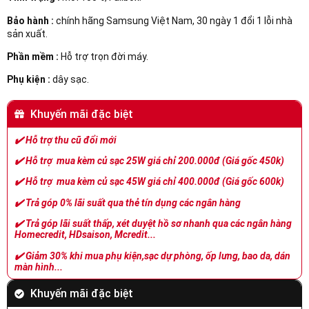
Bảo hành :
chính hãng Samsung Việt Nam, 30 ngày 1 đổi 1 lỗi nhà
sản xuất.
Phần mềm :
Hỗ trợ trọn đời máy.
Phụ kiện :
dây sạc.
Khuyến mãi đặc biệt
✔️
Hỗ trợ thu cũ đổi mới
✔️
Hỗ trợ mua kèm củ sạc 25W giá chỉ 200.000đ (Giá gốc 450k)
✔️
Hỗ trợ mua kèm củ sạc 45W giá chỉ 400.000đ (Giá gốc 600k)
✔️
Trả góp 0% lãi suất qua thẻ tín dụng các ngân hàng
✔️
Trả góp lãi suất thấp, xét duyệt hồ sơ nhanh qua các ngân hàng
Homecredit, HDsaison, Mcredit...
✔️
Giảm 30% khi mua phụ kiện,sạc dự phòng, ốp lưng, bao da, dán
màn hình...
Khuyến mãi đặc biệt