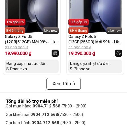
Trả góp 0%
Trả góp 0%
BH 6 tháng
Like new
BH 6 tháng
Like new
Galaxy Z Fold5
Galaxy Z Fold5
(12GB|512GB) Mới 99% - Like
(12GB|256GB) Mới 99% - Like
new
new
21.990.000
₫
21.990.000
₫
19.990.000
₫
19.290.000
₫
Đang cập nhật ưu đãi...
Đang cập nhật ưu đãi...
S-Phone.vn
S-Phone.vn
Xem tất cả
Tổng đài hỗ trợ miễn phí
Gọi mua hàng
0904.712.568
(7h30 - 2h00)
Gọi khiếu nại
0904.712.568
(7h30 - 2h00)
Gọi bảo hành
0904.712.568
(7h30 - 2h00)