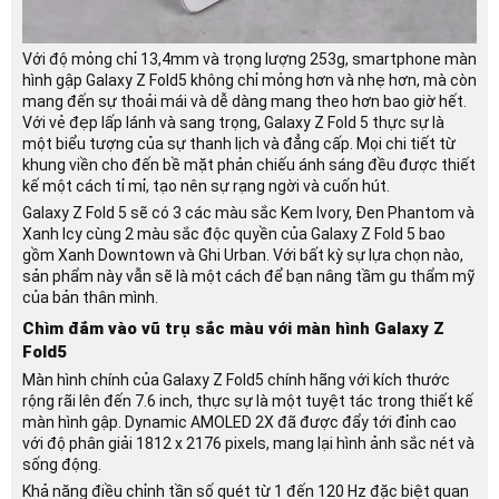
Với độ mỏng chỉ 13,4mm và trọng lượng 253g, smartphone màn
hình gập Galaxy Z Fold5 không chỉ mỏng hơn và nhẹ hơn, mà còn
mang đến sự thoải mái và dễ dàng mang theo hơn bao giờ hết.
Với vẻ đẹp lấp lánh và sang trọng, Galaxy Z Fold 5 thực sự là
một biểu tượng của sự thanh lịch và đẳng cấp. Mọi chi tiết từ
khung viền cho đến bề mặt phản chiếu ánh sáng đều được thiết
kế một cách tỉ mỉ, tạo nên sự rạng ngời và cuốn hút.
Galaxy Z Fold 5 sẽ có 3 các màu sắc Kem Ivory, Đen Phantom và
Xanh Icy cùng 2 màu sắc độc quyền của Galaxy Z Fold 5 bao
gồm Xanh Downtown và Ghi Urban. Với bất kỳ sự lựa chọn nào,
sản phẩm này vẫn sẽ là một cách để bạn nâng tầm gu thẩm mỹ
của bản thân mình.
Chìm đắm vào vũ trụ sắc màu với màn hình Galaxy Z
Fold5
Màn hình chính của Galaxy Z Fold5 chính hãng với kích thước
rộng rãi lên đến 7.6 inch, thực sự là một tuyệt tác trong thiết kế
màn hình gập. Dynamic AMOLED 2X đã được đẩy tới đỉnh cao
với độ phân giải 1812 x 2176 pixels, mang lại hình ảnh sắc nét và
sống động.
Khả năng điều chỉnh tần số quét từ 1 đến 120 Hz đặc biệt quan