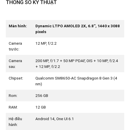
THÔNG SỐ KỸ THUẬT
Màn hình:
Dynamic LTPO AMOLED 2X, 6.8'', 1440 x 3088
pixels
Camera
12 MP, f/2.2
trước:
Camera
200 MP, f/1.7 + 50 MP PDAF, OIS + 10 MP, f/2.4
sau:
+ 12 MP, f/2.2
Chipset:
Qualcomm SM8650-AC Snapdragon 8 Gen 3 (4
nm)
Rom:
256 GB
RAM:
12 GB
Hệ điều
Android 14, One UI 6.1
hành: