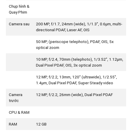
Chụp hình &
Quay Phim
Camera sau
200 MP, f/1.7, 24mm (wide), 1/1.3", 0.6µm, multi-
directional PDAF, Laser AF, OIS
50 MP, (periscope telephoto), PDAF, OIS, 5x
optical zoom
10 MP, f/2.4, 70mm (telephoto), 1/3.52", 1.12µm,
Dual Pixel PDAF, OIS, 3x optical zoom
12 MP, f/2.2, 13mm, 120˚ (ultrawide), 1/2.55",
1.4µm, Dual Pixel PDAF, Super Steady video
Camera
12 MP, f/2.2, 26mm (wide), Dual Pixel PDAF
trước
CPU & RAM
RAM
12 GB