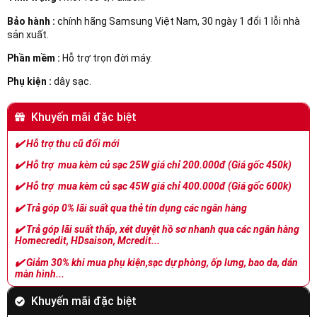
Bảo hành :
chính hãng Samsung Việt Nam, 30 ngày 1 đổi 1 lỗi nhà
sản xuất.
Phần mềm :
Hỗ trợ trọn đời máy.
Phụ kiện :
dây sạc.
Khuyến mãi đặc biệt
✔️
Hỗ trợ thu cũ đổi mới
✔️
Hỗ trợ mua kèm củ sạc 25W giá chỉ 200.000đ (Giá gốc 450k)
✔️
Hỗ trợ mua kèm củ sạc 45W giá chỉ 400.000đ (Giá gốc 600k)
✔️
Trả góp 0% lãi suất qua thẻ tín dụng các ngân hàng
✔️
Trả góp lãi suất thấp, xét duyệt hồ sơ nhanh qua các ngân hàng
Homecredit, HDsaison, Mcredit...
✔️
Giảm 30% khi mua phụ kiện,sạc dự phòng, ốp lưng, bao da, dán
màn hình...
Khuyến mãi đặc biệt