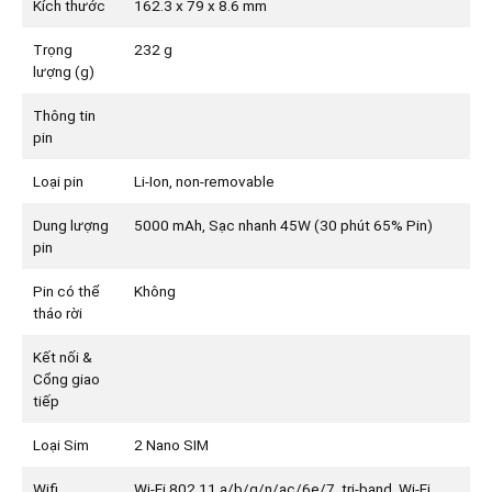
Kích thước
162.3 x 79 x 8.6 mm
Trọng
232 g
lượng (g)
Thông tin
pin
Loại pin
Li-Ion, non-removable
Dung lượng
5000 mAh, Sạc nhanh 45W (30 phút 65% Pin)
pin
Pin có thể
Không
tháo rời
Kết nối &
Cổng giao
tiếp
Loại Sim
2 Nano SIM
Wifi
Wi-Fi 802.11 a/b/g/n/ac/6e/7, tri-band, Wi-Fi