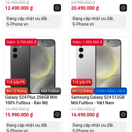
15.490.000
₫
24.990.000
₫
12.490.000
₫
20.490.000
₫
Đang cập nhật ưu đãi...
Đang cập nhật ưu đãi...
S-Phone.vn
S-Phone.vn
Giảm: 3.700.000 đ
Giảm: 1.000.000 đ
Trả góp 0%
Trả góp 0%
BH 12 tháng
Mới Fullbox
BH 12 tháng
CHÍNH HÃNG VN/A
Galaxy S24 Plus 256GB Mới
Samsung Galaxy S24 512GB
100% Fullbox - Bản Mỹ
Mới Fullbox - Việt Nam
19.490.000
₫
17.490.000
₫
15.990.000
₫
16.490.000
₫
Đang cập nhật ưu đãi...
Đang cập nhật ưu đãi...
S-Phone.vn
S-Phone.vn