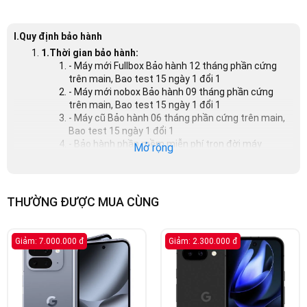
I.Quy định bảo hành
1.Thời gian bảo hành:
- Máy mới Fullbox Bảo hành 12 tháng phần cứng
trên main, Bao test 15 ngày 1 đổi 1
- Máy mới nobox Bảo hành 09 tháng phần cứng
trên main, Bao test 15 ngày 1 đổi 1
- Máy cũ Bảo hành 06 tháng phần cứng trên main,
Bao test 15 ngày 1 đổi 1
- Bảo hành phần mềm miễn phí trọn đời máy
Mở rộng
Điều kiện đổi trả:
- Đối với máy mới: máy không bị trầy xước, cấn
móp, hộp không bị móp, rách
- Đối với máy cũ: máy còn hình thức như lúc mới
THƯỜNG ĐƯỢC MUA CÙNG
mua
3.Trường hợp bị từ chối bảo hành:
- Số Serial/Imei trên máy không đúng với số
Giảm: 7.000.000 đ
Giảm: 2.300.000 đ
Serial/Imei ghi trên phiếu bảo hành
- Máy có dấu hiệu của sự va chạm như vỏ và thân
máy có vết cấn, vết nứt, vỡ, gãy, biến dạng
- Máy có dấu hiệu bị ướt mưa, rơi vào nước, bị ẩm,
cháy nổ tác động của thời tiết, côn trùng phá hoại