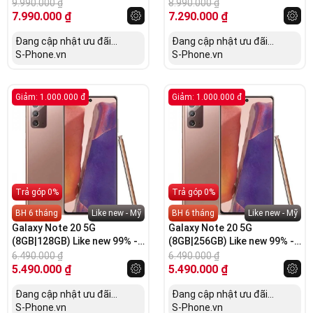
Bản Hàn
Bản Mỹ
9.990.000
₫
8.990.000
₫
7.990.000
₫
7.290.000
₫
Đang cập nhật ưu đãi...
Đang cập nhật ưu đãi...
S-Phone.vn
S-Phone.vn
Giảm: 1.000.000 đ
Giảm: 1.000.000 đ
Trả góp 0%
Trả góp 0%
BH 6 tháng
Like new - Mỹ
BH 6 tháng
Like new - Mỹ
Galaxy Note 20 5G
Galaxy Note 20 5G
(8GB|128GB) Like new 99% -
(8GB|256GB) Like new 99% -
Bản Mỹ
Bản Hàn
6.490.000
₫
6.490.000
₫
5.490.000
₫
5.490.000
₫
Đang cập nhật ưu đãi...
Đang cập nhật ưu đãi...
S-Phone.vn
S-Phone.vn