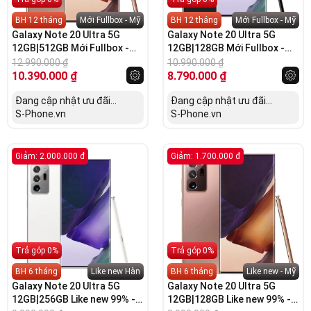
BH 12 tháng
Mới Fullbox - Mỹ
BH 12 tháng
Mới Fullbox - Mỹ
Galaxy Note 20 Ultra 5G
Galaxy Note 20 Ultra 5G
12GB|512GB Mới Fullbox -
12GB|128GB Mới Fullbox -
Bản Mỹ
Bản Mỹ
12.990.000
₫
10.990.000
₫
10.390.000
₫
8.790.000
₫
Đang cập nhật ưu đãi...
Đang cập nhật ưu đãi...
S-Phone.vn
S-Phone.vn
Giảm: 2.000.000 đ
Giảm: 1.700.000 đ
Trả góp 0%
Trả góp 0%
BH 6 tháng
Like new Hàn
BH 6 tháng
Like new - Mỹ
Galaxy Note 20 Ultra 5G
Galaxy Note 20 Ultra 5G
12GB|256GB Like new 99% -
12GB|128GB Like new 99% -