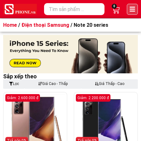
0
Home
/
Điện thoại Samsung
/ Note 20 series
Sắp xếp theo
Lọc
Giá Cao - Thấp
Giá Thấp - Cao
Giảm: 2.600.000 đ
Giảm: 2.200.000 đ
Trả góp 0%
Trả góp 0%